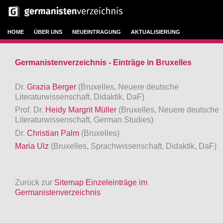
HOME
ÜBER UNS
NEUEINTRAGUNG
AKTUALISIERUNG
Germanistenverzeichnis - Einträge in Bruxelles
Dr.
Grazia Berger
(Bruxelles, Neuere deutsche
Literaturwissenschaft, Didaktik, DaF)
Prof. Dr.
Heidy Margrit Müller
(Bruxelles, Neuere deutsche
Literaturwissenschaft, German Studies)
Dr.
Christian Palm
(Bruxelles)
Maria Ulz
(Bruxelles, Sprachwissenschaft, Didaktik, DaF)
Zurück zur
Sitemap Einzeleinträge im
Germanistenverzeichnis