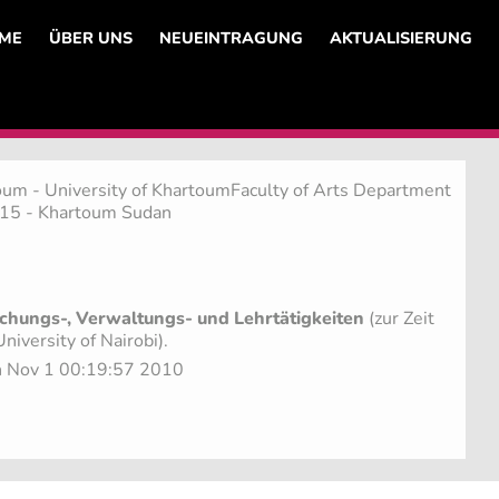
ME
ÜBER UNS
NEUEINTRAGUNG
AKTUALISIERUNG
oum - University of KhartoumFaculty of Arts Department
115 - Khartoum Sudan
chungs-, Verwaltungs- und Lehrtätigkeiten
(zur Zeit
iversity of Nairobi).
on Nov 1 00:19:57 2010