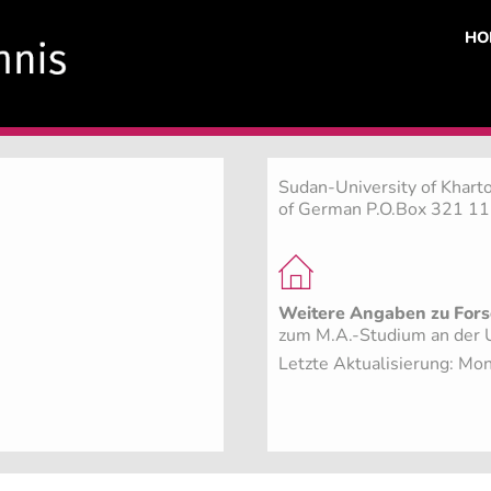
HO
Sudan-University of Khart
of German P.O.Box 321 1
Weitere Angaben zu Fors
zum M.A.-Studium an der Un
Letzte Aktualisierung: M