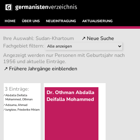
HOME
ÜBER UNS
NEUEINTRAGUNG
AKTUALISIERUNG
Ihre Auswahl: Sudan-Khartoum
↗ Neue Suche
Fachgebiet filtern:
Angezeigt werden nur Personen mit Geburtsjahr nach
1956 und aktuelle Einträge.
3 Einträge:
Dr. Othman Abdalla
Deifalla Mohammed