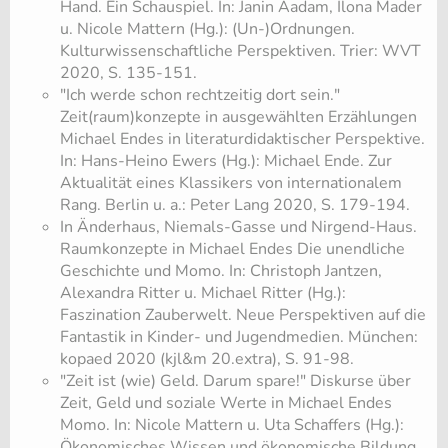
Hand. Ein Schauspiel. In: Janin Aadam, Ilona Mader
u. Nicole Mattern (Hg.): (Un-)Ordnungen.
Kulturwissenschaftliche Perspektiven. Trier: WVT
2020, S. 135-151.
"Ich werde schon rechtzeitig dort sein."
Zeit(raum)konzepte in ausgewählten Erzählungen
Michael Endes in literaturdidaktischer Perspektive.
In: Hans-Heino Ewers (Hg.): Michael Ende. Zur
Aktualität eines Klassikers von internationalem
Rang. Berlin u. a.: Peter Lang 2020, S. 179-194.
In Änderhaus, Niemals-Gasse und Nirgend-Haus.
Raumkonzepte in Michael Endes Die unendliche
Geschichte und Momo. In: Christoph Jantzen,
Alexandra Ritter u. Michael Ritter (Hg.):
Faszination Zauberwelt. Neue Perspektiven auf die
Fantastik in Kinder- und Jugendmedien. München:
kopaed 2020 (kjl&m 20.extra), S. 91-98.
"Zeit ist (wie) Geld. Darum spare!" Diskurse über
Zeit, Geld und soziale Werte in Michael Endes
Momo. In: Nicole Mattern u. Uta Schaffers (Hg.):
Ökonomisches Wissen und ökonomische Bildung