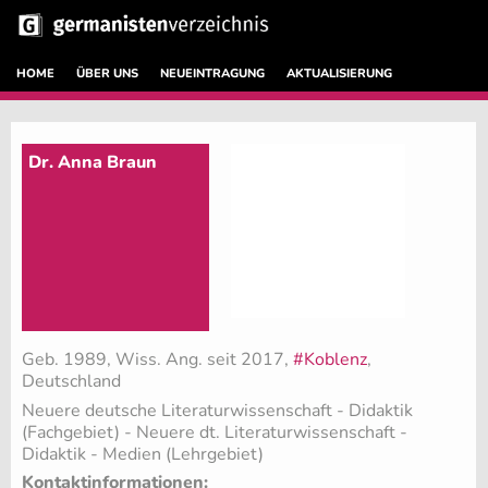
HOME
ÜBER UNS
NEUEINTRAGUNG
AKTUALISIERUNG
Dr. Anna Braun
Geb. 1989, Wiss. Ang. seit 2017,
#Koblenz
,
Deutschland
Neuere deutsche Literaturwissenschaft - Didaktik
(Fachgebiet)
- Neuere dt. Literaturwissenschaft -
Didaktik - Medien (Lehrgebiet)
Kontaktinformationen: