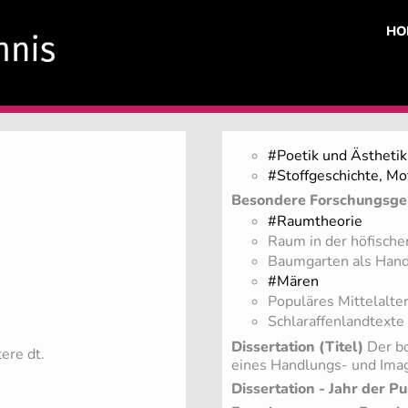
HO
#Poetik und Ästhetik
#Stoffgeschichte, Mo
Besondere Forschungsge
#Raumtheorie
Raum in der höfischen
Baumgarten als Hand
#Mären
Populäres Mittelalte
Schlaraffenlandtexte
Dissertation (Titel)
Der bo
tere dt.
eines Handlungs- und Ima
Dissertation - Jahr der Pu