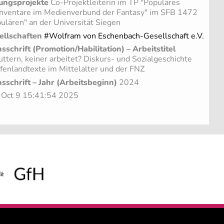
ungsprojekte
Co-Projektleiterin im TP "Populäres
d Inventare im Medienverbund der Fantasy" im SFB 1472
ulären" an der Universität Siegen
ellschaften
#Wolfram von Eschenbach-Gesellschaft e.V.
sschrift (Promotion/Habilitation) – Arbeitstitel
futtern, keiner arbeitet? Diskurs- und Sozialgeschichte
fenlandtexte im Mittelalter und der FNZ
sschrift – Jahr (Arbeitsbeginn)
2024
u Oct 9 15:41:54 2025