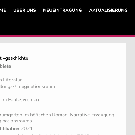
ME
ÜBER UNS
NEUEINTRAGUNG
AKTUALISIERUNG
tivgeschichte
biete
 Literatur
lungs-/Imaginationsraum
r im Fantasyroman
umgarten im höfischen Roman. Narrative Erzeugung
ginationsraums
blikation
2021