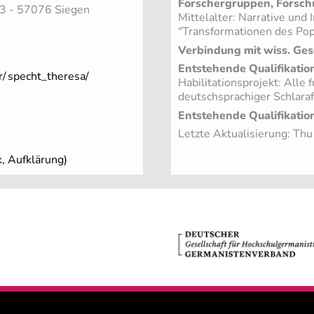
Forschergruppen, Forsch
 3 - 57076 Siegen
Mittelalter: Narrative un
"Transformationen des Pop
Verbindung mit wiss. Ges
Entstehende Qualifikation
r/
specht_theresa/
Habilitationsprojekt: Alle 
deutschsprachiger Schlaraf
Entstehende Qualifikation
Letzte Aktualisierung: Th
, Aufklärung)