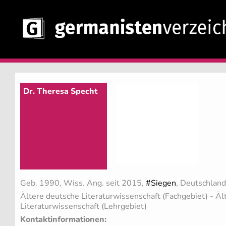
Dr. Theresa Specht
Geb. 1990, Wiss. Ang. seit 2015,
#Siegen
, Deutschland
Ältere deutsche Literaturwissenschaft (Fachgebiet)
- Äl
Literaturwissenschaft (Lehrgebiet)
Kontaktinformationen: