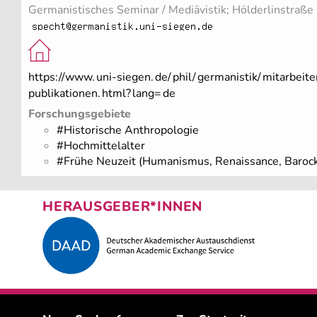
Germanistisches Seminar / Mediävistik; Hölderlinstraße
https://www.
uni-siegen.
de/
phil/
germanistik/
mitarbeite
publikationen.
html?
lang=
de
Forschungsgebiete
#Historische Anthropologie
#Hochmittelalter
#Frühe Neuzeit (Humanismus, Renaissance, Barock
HERAUSGEBER*INNEN