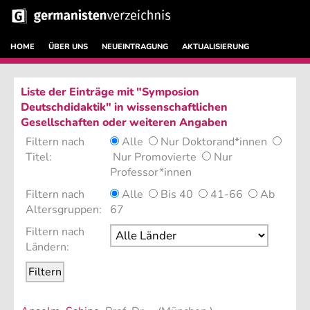
HOME
ÜBER UNS
NEUEINTRAGUNG
AKTUALISIERUNG
Liste der Einträge mit "Symposion
Deutschdidaktik" in wissenschaftlichen
Gesellschaften oder weiteren Angaben
Filtern nach
Alle
Nur Doktorand*innen
Titel:
Nur Promovierte
Nur
Professor*innen
Filtern nach
Alle
Bis 40
41-66
Ab
Altersgruppen:
67
Filtern nach
Ländern: