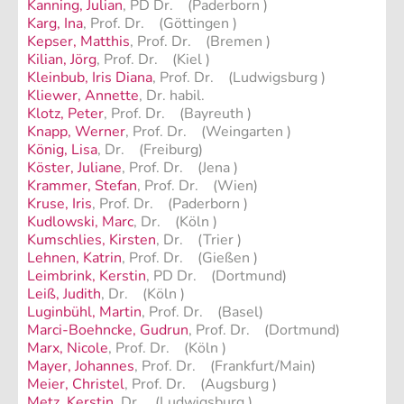
Kanning, Julian
, PD Dr. (Paderborn )
Karg, Ina
, Prof. Dr. (Göttingen )
Kepser, Matthis
, Prof. Dr. (Bremen )
Kilian, Jörg
, Prof. Dr. (Kiel )
Kleinbub, Iris Diana
, Prof. Dr. (Ludwigsburg )
Kliewer, Annette
, Dr. habil.
Klotz, Peter
, Prof. Dr. (Bayreuth )
Knapp, Werner
, Prof. Dr. (Weingarten )
König, Lisa
, Dr. (Freiburg)
Köster, Juliane
, Prof. Dr. (Jena )
Krammer, Stefan
, Prof. Dr. (Wien)
Kruse, Iris
, Prof. Dr. (Paderborn )
Kudlowski, Marc
, Dr. (Köln )
Kumschlies, Kirsten
, Dr. (Trier )
Lehnen, Katrin
, Prof. Dr. (Gießen )
Leimbrink, Kerstin
, PD Dr. (Dortmund)
Leiß, Judith
, Dr. (Köln )
Luginbühl, Martin
, Prof. Dr. (Basel)
Marci-Boehncke, Gudrun
, Prof. Dr. (Dortmund)
Marx, Nicole
, Prof. Dr. (Köln )
Mayer, Johannes
, Prof. Dr. (Frankfurt/Main)
Meier, Christel
, Prof. Dr. (Augsburg )
Metz, Kerstin
, Dr. (Ludwigsburg )