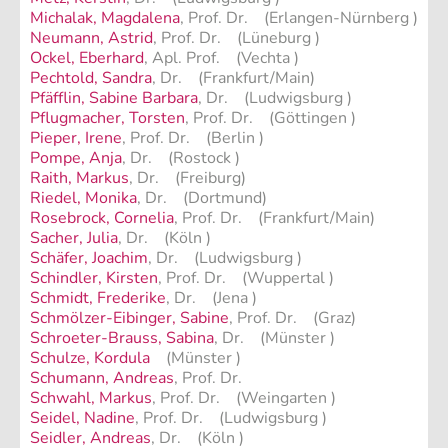
Michalak, Magdalena
, Prof. Dr. (Erlangen-Nürnberg )
Neumann, Astrid
, Prof. Dr. (Lüneburg )
Ockel, Eberhard
, Apl. Prof. (Vechta )
Pechtold, Sandra
, Dr. (Frankfurt/Main)
Pfäfflin, Sabine Barbara
, Dr. (Ludwigsburg )
Pflugmacher, Torsten
, Prof. Dr. (Göttingen )
Pieper, Irene
, Prof. Dr. (Berlin )
Pompe, Anja
, Dr. (Rostock )
Raith, Markus
, Dr. (Freiburg)
Riedel, Monika
, Dr. (Dortmund)
Rosebrock, Cornelia
, Prof. Dr. (Frankfurt/Main)
Sacher, Julia
, Dr. (Köln )
Schäfer, Joachim
, Dr. (Ludwigsburg )
Schindler, Kirsten
, Prof. Dr. (Wuppertal )
Schmidt, Frederike
, Dr. (Jena )
Schmölzer-Eibinger, Sabine
, Prof. Dr. (Graz)
Schroeter-Brauss, Sabina
, Dr. (Münster )
Schulze, Kordula
(Münster )
Schumann, Andreas
, Prof. Dr.
Schwahl, Markus
, Prof. Dr. (Weingarten )
Seidel, Nadine
, Prof. Dr. (Ludwigsburg )
Seidler, Andreas
, Dr. (Köln )