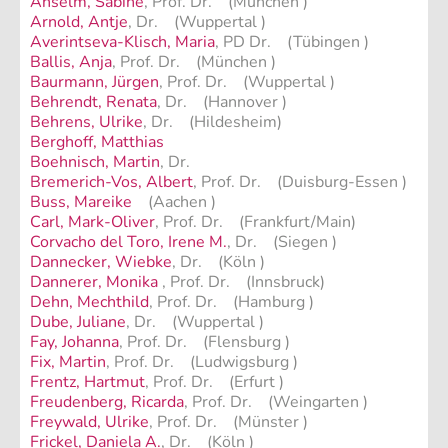
Anselm, Sabine
, Prof. Dr. (München )
Arnold, Antje
, Dr. (Wuppertal )
Averintseva-Klisch, Maria
, PD Dr. (Tübingen )
Ballis, Anja
, Prof. Dr. (München )
Baurmann, Jürgen
, Prof. Dr. (Wuppertal )
Behrendt, Renata
, Dr. (Hannover )
Behrens, Ulrike
, Dr. (Hildesheim)
Berghoff, Matthias
Boehnisch, Martin
, Dr.
Bremerich-Vos, Albert
, Prof. Dr. (Duisburg-Essen )
Buss, Mareike
(Aachen )
Carl, Mark-Oliver
, Prof. Dr. (Frankfurt/Main)
Corvacho del Toro, Irene M.
, Dr. (Siegen )
Dannecker, Wiebke
, Dr. (Köln )
Dannerer, Monika
, Prof. Dr. (Innsbruck)
Dehn, Mechthild
, Prof. Dr. (Hamburg )
Dube, Juliane
, Dr. (Wuppertal )
Fay, Johanna
, Prof. Dr. (Flensburg )
Fix, Martin
, Prof. Dr. (Ludwigsburg )
Frentz, Hartmut
, Prof. Dr. (Erfurt )
Freudenberg, Ricarda
, Prof. Dr. (Weingarten )
Freywald, Ulrike
, Prof. Dr. (Münster )
Frickel, Daniela A.
, Dr. (Köln )