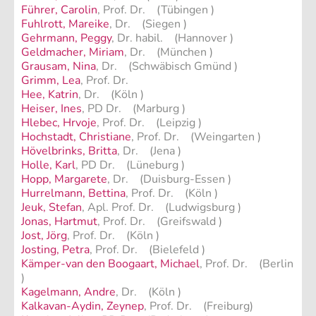
Führer, Carolin
, Prof. Dr. (Tübingen )
Fuhlrott, Mareike
, Dr. (Siegen )
Gehrmann, Peggy
, Dr. habil. (Hannover )
Geldmacher, Miriam
, Dr. (München )
Grausam, Nina
, Dr. (Schwäbisch Gmünd )
Grimm, Lea
, Prof. Dr.
Hee, Katrin
, Dr. (Köln )
Heiser, Ines
, PD Dr. (Marburg )
Hlebec, Hrvoje
, Prof. Dr. (Leipzig )
Hochstadt, Christiane
, Prof. Dr. (Weingarten )
Hövelbrinks, Britta
, Dr. (Jena )
Holle, Karl
, PD Dr. (Lüneburg )
Hopp, Margarete
, Dr. (Duisburg-Essen )
Hurrelmann, Bettina
, Prof. Dr. (Köln )
Jeuk, Stefan
, Apl. Prof. Dr. (Ludwigsburg )
Jonas, Hartmut
, Prof. Dr. (Greifswald )
Jost, Jörg
, Prof. Dr. (Köln )
Josting, Petra
, Prof. Dr. (Bielefeld )
Kämper-van den Boogaart, Michael
, Prof. Dr. (Berlin
)
Kagelmann, Andre
, Dr. (Köln )
Kalkavan-Aydin, Zeynep
, Prof. Dr. (Freiburg)