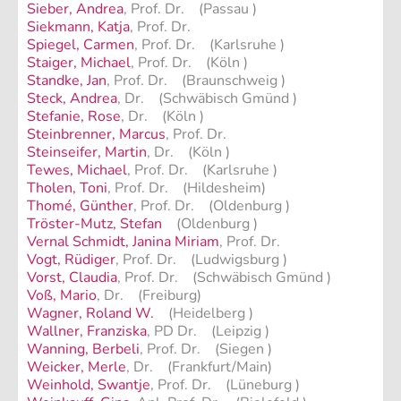
Sieber, Andrea
, Prof. Dr. (Passau )
Siekmann, Katja
, Prof. Dr.
Spiegel, Carmen
, Prof. Dr. (Karlsruhe )
Staiger, Michael
, Prof. Dr. (Köln )
Standke, Jan
, Prof. Dr. (Braunschweig )
Steck, Andrea
, Dr. (Schwäbisch Gmünd )
Stefanie, Rose
, Dr. (Köln )
Steinbrenner, Marcus
, Prof. Dr.
Steinseifer, Martin
, Dr. (Köln )
Tewes, Michael
, Prof. Dr. (Karlsruhe )
Tholen, Toni
, Prof. Dr. (Hildesheim)
Thomé, Günther
, Prof. Dr. (Oldenburg )
Tröster-Mutz, Stefan
(Oldenburg )
Vernal Schmidt, Janina Miriam
, Prof. Dr.
Vogt, Rüdiger
, Prof. Dr. (Ludwigsburg )
Vorst, Claudia
, Prof. Dr. (Schwäbisch Gmünd )
Voß, Mario
, Dr. (Freiburg)
Wagner, Roland W.
(Heidelberg )
Wallner, Franziska
, PD Dr. (Leipzig )
Wanning, Berbeli
, Prof. Dr. (Siegen )
Weicker, Merle
, Dr. (Frankfurt/Main)
Weinhold, Swantje
, Prof. Dr. (Lüneburg )