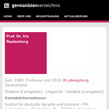
HOME
ÜBER UNS
NEUEINTRAGUNG
AKTUALISIERUNG
Prof. Dr. Iris
Rautenberg
Geb. 1980, Professur seit 2019,
#Ludwigsburg
,
Deutschland
Didaktik (Fachgebiet)
- Linguistik - Didaktik (Lehrgebiet)
Kontaktinformationen:
Institut für deutsche Sprache und Literatur - PH