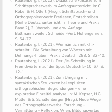
Rautenberg, I. (2022). Didaktische Ansätze zum
Schriftspracherwerb im Anfangsunterricht. In: C.
Röber & H. Olfert (Hrsg.), Schriftsprach- und
Orthographieerwerb: Erstlesen, Erstschreiben.
[Reihe Deutschunterricht in Theorie und Praxis,
Band 2], 2. überarb. und erw. Auflage.
Baltmannsweiler: Schneider-Verl. Hohengehren,
S. 54-77.
Rautenberg, I. (2021). Wer nämlich mit <h>
schreibt… Die Schreibung von Wörtern mit
Dehnungs-h üben. Praxis Deutsch, 288, S. 32-40.
Rautenberg, I. (2021). Der i/ie-Schreibung in
Fremdwörtern auf der Spur. Deutsch 5-10, 67, S.
12-1.
Rautenberg, I. (2021). Zum Umgang mit
syntaktischen Strukturen bei expliziten
orthographischen Begründungen – eine
explorative Einzelfallanalyse. In: M. Kepser, H.G.
Müller & S. Schallenberger (Hrsg.), Neue Wege
des Orthographieerwerbs. Forschung –
Vermittlung – Reflexion. Wien: Bildungsverlag