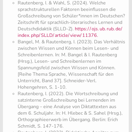
Rautenberg, I. & Wahl, S. (2024). Welche
sprachstrukturellen Faktoren beeinflussen die
Großschreibung von Schüler*innen im Deutschen?
Zeitschrift für sprachlich-literarisches Lernen und
Deutschdidaktik (SLLD-Z).
https:/
/
ojs.
ub.
rub.
de/
index.
php/
SLLD/
article/
view/
11376.
Bangel, M. & Rautenberg, I. (2023). Das Verhältnis
zwischen Wissen und Können beim Lesen- und
Schreibenlernen. In: M. Bangel & I. Rautenberg
(Hrsg.), Lesen- und Schreibenlernen im
Spannungsfeld zwischen Wissen und Können.
[Reihe Thema Sprache, Wissenschaft für den
Unterricht, Band 37]. Schneider-Verl.
Hohengehren, S. 1-10.
Rautenberg, I. (2022). Die Wortschreibung und
satzinterne Großschreibung bei Lernenden im
Übergang – eine Analyse von Diktattexten aus
dem 6. Schuljahr. In: H. Hlebec & S. Sahel (Hrsg.),
Orthographieerwerb im Übergang. Berlin: Erich
Schmidt, S. 147-176.