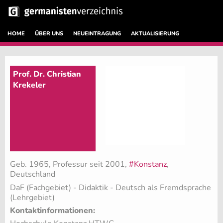
HOME
ÜBER UNS
NEUEINTRAGUNG
AKTUALISIERUNG
Prof. Dr. Christian
Krekeler
Geb. 1965, Professur seit 2001,
#Konstanz
,
Deutschland
DaF (Fachgebiet)
- Didaktik - Deutsch als Fremdsprache
(Lehrgebiet)
Kontaktinformationen: