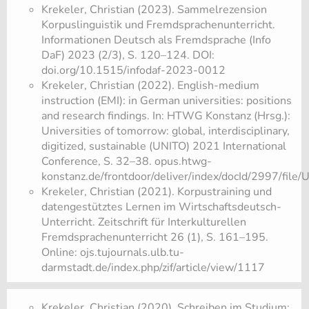
Krekeler, Christian (2023). Sammelrezension
Korpuslinguistik und Fremdsprachenunterricht.
Informationen Deutsch als Fremdsprache (Info
DaF) 2023 (2/3), S. 120–124. DOI:
doi.org/10.1515/infodaf-2023-0012
Krekeler, Christian (2022). English-medium
instruction (EMI): in German universities: positions
and research findings. In: HTWG Konstanz (Hrsg.):
Universities of tomorrow: global, interdisciplinary,
digitized, sustainable (UNITO) 2021 International
Conference, S. 32–38. opus.htwg-
konstanz.de/frontdoor/deliver/index/docId/2997/file
Krekeler, Christian (2021). Korpustraining und
datengestütztes Lernen im Wirtschaftsdeutsch-
Unterricht. Zeitschrift für Interkulturellen
Fremdsprachenunterricht 26 (1), S. 161–195.
Online: ojs.tujournals.ulb.tu-
darmstadt.de/index.php/zif/article/view/1117
Krekeler, Christian (2020). Schreiben im Studium: