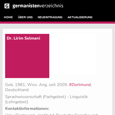
HOME
ÜBER UNS
NEUEINTRAGUNG
AKTUALISIERUNG
Dr. Lirim Selmani
Geb. 1981, Wiss. Ang. seit 2009,
#Dortmund
,
Deutschland
Sprachwissenschaft (Fachgebiet)
- Linguistik
(Lehrgebiet)
Kontaktinformationen: