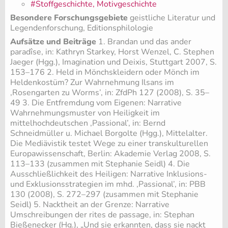
#Stoffgeschichte, Motivgeschichte
Besondere Forschungsgebiete
geistliche Literatur und
Legendenforschung, Editionsphilologie
Aufsätze und Beiträge
1. Brandan und das ander
paradîse, in: Kathryn Starkey, Horst Wenzel, C. Stephen
Jaeger (Hgg.), Imagination und Deixis, Stuttgart 2007, S.
153–176 2. Held in Mönchskleidern oder Mönch im
Heldenkostüm? Zur Wahrnehmung Ilsans im
‚Rosengarten zu Worms’, in: ZfdPh 127 (2008), S. 35–
49 3. Die Entfremdung vom Eigenen: Narrative
Wahrnehmungsmuster von Heiligkeit im
mittelhochdeutschen ‚Passional’, in: Bernd
Schneidmüller u. Michael Borgolte (Hgg.), Mittelalter.
Die Mediävistik testet Wege zu einer transkulturellen
Europawissenschaft, Berlin: Akademie Verlag 2008, S.
113–133 (zusammen mit Stephanie Seidl) 4. Die
Ausschließlichkeit des Heiligen: Narrative Inklusions-
und Exklusionsstrategien im mhd. ‚Passional’, in: PBB
130 (2008), S. 272–297 (zusammen mit Stephanie
Seidl) 5. Nacktheit an der Grenze: Narrative
Umschreibungen der rites de passage, in: Stephan
Bießenecker (Hg.), „Und sie erkannten, dass sie nackt