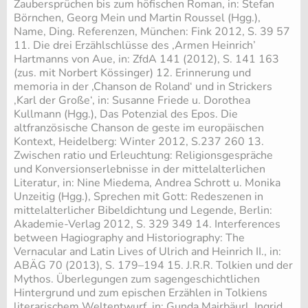
Zaubersprüchen bis zum höfischen Roman, in: Stefan
Börnchen, Georg Mein und Martin Roussel (Hgg.),
Name, Ding. Referenzen, München: Fink 2012, S. 39 57
11. Die drei Erzählschlüsse des ‚Armen Heinrich’
Hartmanns von Aue, in: ZfdA 141 (2012), S. 141 163
(zus. mit Norbert Kössinger) 12. Erinnerung und
memoria in der ‚Chanson de Roland‘ und in Strickers
‚Karl der Große‘, in: Susanne Friede u. Dorothea
Kullmann (Hgg.), Das Potenzial des Epos. Die
altfranzösische Chanson de geste im europäischen
Kontext, Heidelberg: Winter 2012, S.237 260 13.
Zwischen ratio und Erleuchtung: Religionsgespräche
und Konversionserlebnisse in der mittelalterlichen
Literatur, in: Nine Miedema, Andrea Schrott u. Monika
Unzeitig (Hgg.), Sprechen mit Gott: Redeszenen in
mittelalterlicher Bibeldichtung und Legende, Berlin:
Akademie-Verlag 2012, S. 329 349 14. Interferences
between Hagiography and Historiography: The
Vernacular and Latin Lives of Ulrich and Heinrich II., in:
ABÄG 70 (2013), S. 179–194 15. J.R.R. Tolkien und der
Mythos. Überlegungen zum sagengeschichtlichen
Hintergrund und zum epischen Erzählen in Tolkiens
literarischem Weltentwurf, in: Gunda Mairbäurl, Ingrid