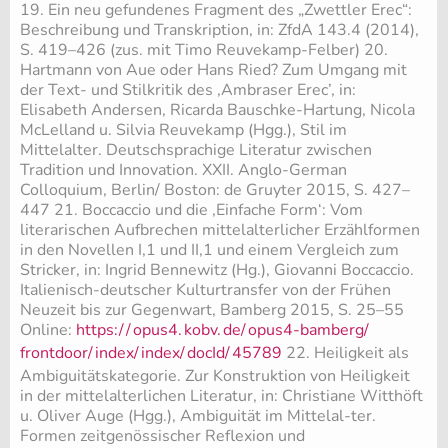
19. Ein neu gefundenes Fragment des „Zwettler Erec“:
Beschreibung und Transkription, in: ZfdA 143.4 (2014),
S. 419–426 (zus. mit Timo Reuvekamp-Felber) 20.
Hartmann von Aue oder Hans Ried? Zum Umgang mit
der Text- und Stilkritik des ‚Ambraser Erec’, in:
Elisabeth Andersen, Ricarda Bauschke-Hartung, Nicola
McLelland u. Silvia Reuvekamp (Hgg.), Stil im
Mittelalter. Deutschsprachige Literatur zwischen
Tradition und Innovation. XXII. Anglo-German
Colloquium, Berlin/ Boston: de Gruyter 2015, S. 427–
447 21. Boccaccio und die ‚Einfache Form‘: Vom
literarischen Aufbrechen mittelalterlicher Erzählformen
in den Novellen I,1 und II,1 und einem Vergleich zum
Stricker, in: Ingrid Bennewitz (Hg.), Giovanni Boccaccio.
Italienisch-deutscher Kulturtransfer von der Frühen
Neuzeit bis zur Gegenwart, Bamberg 2015, S. 25–55
Online:
https:/
/
opus4.
kobv.
de/
opus4-bamberg/
frontdoor/
index/
index/
docId/
45789
22. Heiligkeit als
Ambiguitätskategorie. Zur Konstruktion von Heiligkeit
in der mittelalterlichen Literatur, in: Christiane Witthöft
u. Oliver Auge (Hgg.), Ambiguität im Mittelal-ter.
Formen zeitgenössischer Reflexion und