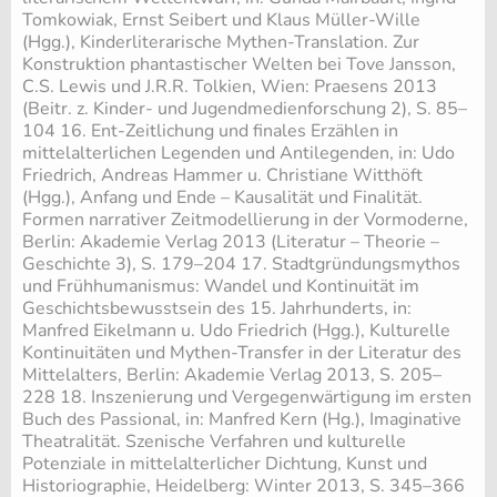
Tomkowiak, Ernst Seibert und Klaus Müller-Wille
(Hgg.), Kinderliterarische Mythen-Translation. Zur
Konstruktion phantastischer Welten bei Tove Jansson,
C.S. Lewis und J.R.R. Tolkien, Wien: Praesens 2013
(Beitr. z. Kinder- und Jugendmedienforschung 2), S. 85–
104 16. Ent-Zeitlichung und finales Erzählen in
mittelalterlichen Legenden und Antilegenden, in: Udo
Friedrich, Andreas Hammer u. Christiane Witthöft
(Hgg.), Anfang und Ende – Kausalität und Finalität.
Formen narrativer Zeitmodellierung in der Vormoderne,
Berlin: Akademie Verlag 2013 (Literatur – Theorie –
Geschichte 3), S. 179–204 17. Stadtgründungsmythos
und Frühhumanismus: Wandel und Kontinuität im
Geschichtsbewusstsein des 15. Jahrhunderts, in:
Manfred Eikelmann u. Udo Friedrich (Hgg.), Kulturelle
Kontinuitäten und Mythen-Transfer in der Literatur des
Mittelalters, Berlin: Akademie Verlag 2013, S. 205–
228 18. Inszenierung und Vergegenwärtigung im ersten
Buch des Passional, in: Manfred Kern (Hg.), Imaginative
Theatralität. Szenische Verfahren und kulturelle
Potenziale in mittelalterlicher Dichtung, Kunst und
Historiographie, Heidelberg: Winter 2013, S. 345–366