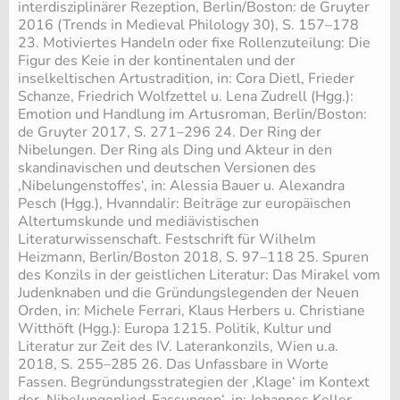
interdisziplinärer Rezeption, Berlin/Boston: de Gruyter
2016 (Trends in Medieval Philology 30), S. 157–178
23. Motiviertes Handeln oder fixe Rollenzuteilung: Die
Figur des Keie in der kontinentalen und der
inselkeltischen Artustradition, in: Cora Dietl, Frieder
Schanze, Friedrich Wolfzettel u. Lena Zudrell (Hgg.):
Emotion und Handlung im Artusroman, Berlin/Boston:
de Gruyter 2017, S. 271–296 24. Der Ring der
Nibelungen. Der Ring als Ding und Akteur in den
skandinavischen und deutschen Versionen des
‚Nibelungenstoffes‘, in: Alessia Bauer u. Alexandra
Pesch (Hgg.), Hvanndalir: Beiträge zur europäischen
Altertumskunde und mediävistischen
Literaturwissenschaft. Festschrift für Wilhelm
Heizmann, Berlin/Boston 2018, S. 97–118 25. Spuren
des Konzils in der geistlichen Literatur: Das Mirakel vom
Judenknaben und die Gründungslegenden der Neuen
Orden, in: Michele Ferrari, Klaus Herbers u. Christiane
Witthöft (Hgg.): Europa 1215. Politik, Kultur und
Literatur zur Zeit des IV. Laterankonzils, Wien u.a.
2018, S. 255–285 26. Das Unfassbare in Worte
Fassen. Begründungsstrategien der ‚Klage‘ im Kontext
der ‚Nibelungenlied-Fassungen‘, in: Johannes Keller