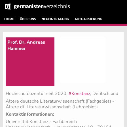
HOME
ÜBER UNS
NEUEINTRAGUNG
AKTUALISIERUNG
Prof. Dr. Andreas
Hammer
Hochschuldozentur seit 2020,
#Konstanz
, Deutschland
Ältere deutsche Literaturwissenschaft (Fachgebiet)
-
Ältere dt. Literaturwissenschaft (Lehrgebiet)
Kontaktinformationen:
Universität Konstanz - Fachbereich