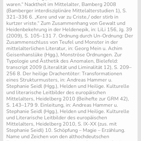
waren.“ Nacktheit im Mittelalter, Bamberg 2008
(Bamberger interdisziplinäre Mittelalterstudien 1), S.
321–336 6. „Kere und var zu Criste,/ oder stirb in
kurtzer vriste.“ Zum Zusammenhang von Gewalt und
Heidenbekehrung in der Heldenepik, in: LiLi 156, Jg. 39
(2009), S. 105–131 7. Ordnung durch Un-Ordnung: Der
Zusammenschluss von Teufel und Monster in der
mittelalterlichen Literatur, in: Georg Mein u. Achim
Geisenhanslüke (Hgg.), Monströse Ordnungen. Zur
Typologie und Ästhetik des Anomalen, Bielefeld:
transcript 2009 (Literalität und Liminalität 12), S. 209–
256 8. Der heilige Drachentöter: Transformationen
eines Strukturmusters, in: Andreas Hammer u.
Stephanie Seidl (Hgg.), Helden und Heilige. Kulturelle
und literarische Leitbilder des europäischen
Mittelalters, Heidelberg 2010 (Beihefte zur GRM 42),
S. 143–179 9. Einleitung, in: Andreas Hammer u.
Stephanie Seidl (Hgg.), Helden und Heilige. Kulturelle
und Literarische Leitbilder des europäischen
Mittelalters, Heidelberg 2010, S. IX-XX (zus. mit
Stephanie Seidl) 10. Schöpfung – Magie – Erzählung.
Name und Zeichen von den althochdeutschen