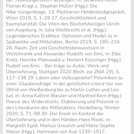
Florian Kragl u. Stephan Müller (Hgg.): Die
Nibe¬lungenklage. 13. Pöchlarner Heldenliedgespräch,
Wien 2019, S. 1–28 27. Geschichtlichkeit und
Exemplarizität: Die Viten des Bischofsheiligen Ulrich
von Augsburg, in: Julia Weitbrecht et al. (Hgg.):
Legendarisches Erzählen. Optionen und Model-le in
Spätantike und Mittelalter, Berlin 2019, S. 185–216
28. Raum, Zeit und Geschichtsbewusstsein in
Weltchronik und Alexander Rudolfs von Ems, in: Elke
Krotz, Henrike Manuwald u. Norbert Kössinger (Hgg.):
Rudolf von Ems – Bei-träge zu Autor, Werk und
Überlieferung, Stuttgart 2020 (Beih. zur ZfdA 29), S.
117–138 29. Latein oder Volkssprache? Polemiken zu
einer ‚Glaubensfrage‘ in der geistlichen Litera¬tur von
Otfrid von Weißenburg bis zu Martin Luther und Leo
Jud, in: Anna Kathrin Bleuler und Manfred Kern (Hgg.):
Poesie des Widerstreits. Etablierung und Polemik in
den Literaturen des Mittelalters, Heidelberg: Winter
2020, S. 71–98 30. Der Ereck im Kontext der
Überlieferung und in den Händen Hans Rieds, in:
Margreth Egidi, Markus Greulich und Marie-Sophie
Masse (Hgg.), Hartmann von Aue 1230–1517.