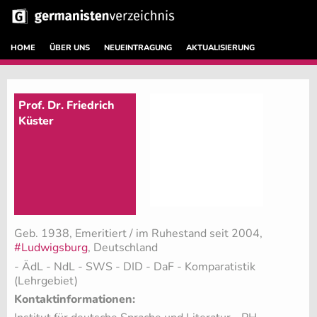
HOME
ÜBER UNS
NEUEINTRAGUNG
AKTUALISIERUNG
Prof. Dr. Friedrich
Küster
Geb. 1938, Emeritiert / im Ruhestand seit 2004,
#Ludwigsburg
, Deutschland
- ÄdL - NdL - SWS - DID - DaF - Komparatistik
(Lehrgebiet)
Kontaktinformationen: