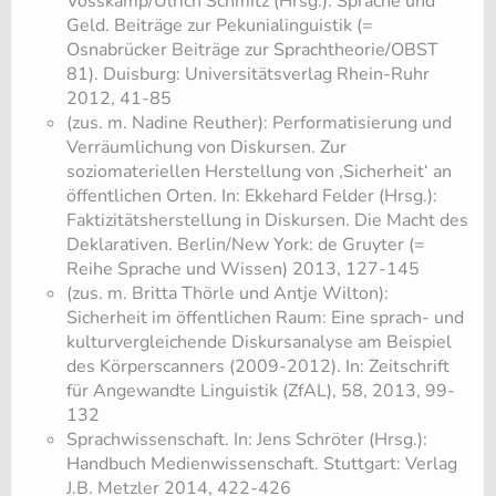
Vosskamp/Ulrich Schmitz (Hrsg.): Sprache und
Geld. Beiträge zur Pekunialinguistik (=
Osnabrücker Beiträge zur Sprachtheorie/OBST
81). Duisburg: Universitätsverlag Rhein-Ruhr
2012, 41-85
(zus. m. Nadine Reuther): Performatisierung und
Verräumlichung von Diskursen. Zur
soziomateriellen Herstellung von ‚Sicherheit‘ an
öffentlichen Orten. In: Ekkehard Felder (Hrsg.):
Faktizitätsherstellung in Diskursen. Die Macht des
Deklarativen. Berlin/New York: de Gruyter (=
Reihe Sprache und Wissen) 2013, 127-145
(zus. m. Britta Thörle und Antje Wilton):
Sicherheit im öffentlichen Raum: Eine sprach- und
kulturvergleichende Diskursanalyse am Beispiel
des Körperscanners (2009-2012). In: Zeitschrift
für Angewandte Linguistik (ZfAL), 58, 2013, 99-
132
Sprachwissenschaft. In: Jens Schröter (Hrsg.):
Handbuch Medienwissenschaft. Stuttgart: Verlag
J.B. Metzler 2014, 422-426