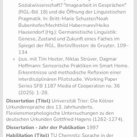
Sozialwissenschaft? "Imagearbeit in Gesprächen"
(RGL-Bd. 18) und die Öffnung der Linguistischen
Pragmatik. In: Britt-Marie Schuster/Noah
Bubenhofer/Mechthild Habermann/Heiko
Hausendorf (Hg.): Germanistische Linguistik:
Genese, Zustand und Zukunft eines Faches im
Spiegel der RGL. Berlin/Boston: de Gruyter, 109–
134
(zus. mit Tim Hector, Niklas Strüver, Dagmar
Hoffmann: Sensorische Praktiken im Smart Home.
Erkenntnisse und methodische Reflexion einer
interdisziplinären Pilotstudie. Working Paper
Series SFB 1187 Media of Cooperation no. 36
(2025): 1-28.
Dissertation (Titel)
Universität Trier: Die Kölner
Urkundensprache des 13. Jahrhunderts.
Flexionsmorphologische Untersuchungen zu den
deutschen Urkunden Gottfried Hagens (1262-1274).
Dissertation - Jahr der Publikation
1997
Habilitation (Titel)
TU Chemnitz: Sprache in der