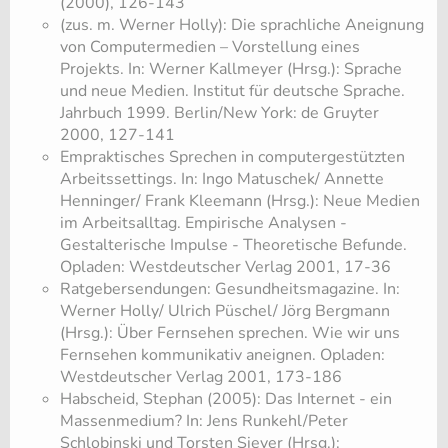
(2000), 126-143
(zus. m. Werner Holly): Die sprachliche Aneignung
von Computermedien – Vorstellung eines
Projekts. In: Werner Kallmeyer (Hrsg.): Sprache
und neue Medien. Institut für deutsche Sprache.
Jahrbuch 1999. Berlin/New York: de Gruyter
2000, 127-141
Empraktisches Sprechen in computergestützten
Arbeitssettings. In: Ingo Matuschek/ Annette
Henninger/ Frank Kleemann (Hrsg.): Neue Medien
im Arbeitsalltag. Empirische Analysen -
Gestalterische Impulse - Theoretische Befunde.
Opladen: Westdeutscher Verlag 2001, 17-36
Ratgebersendungen: Gesundheitsmagazine. In:
Werner Holly/ Ulrich Püschel/ Jörg Bergmann
(Hrsg.): Über Fernsehen sprechen. Wie wir uns
Fernsehen kommunikativ aneignen. Opladen:
Westdeutscher Verlag 2001, 173-186
Habscheid, Stephan (2005): Das Internet - ein
Massenmedium? In: Jens Runkehl/Peter
Schlobinski und Torsten Siever (Hrsg.):