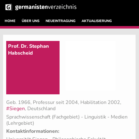
HOME
ÜBER UNS
NEUEINTRAGUNG
AKTUALISIERUNG
Prof. Dr. Stephan
Habscheid
Geb. 1966, Professur seit 2004, Habilitation 2002,
#Siegen
, Deutschland
Sprachwissenschaft (Fachgebiet)
- Linguistik - Medien
(Lehrgebiet)
Kontaktinformationen: