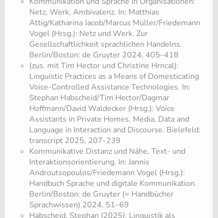
Kommunikation und Sprache in Organisationen:
Netz, Werk, Ambivalenz. In: Matthias
Attig/Katharina Jacob/Marcus Müller/Friedemann
Vogel (Hrsg.): Netz und Werk. Zur
Gesellschaftlichkeit sprachlichen Handelns.
Berlin/Boston: de Gruyter 2024, 405–418
(zus. mit Tim Hector und Christine Hrncal):
Linguistic Practices as a Means of Domesticating
Voice-Controlled Assistance Technologies. In:
Stephan Habscheid/Tim Hector/Dagmar
Hoffmann/David Waldecker (Hrsg.): Voice
Assistants in Private Homes. Media, Data and
Language in Interaction and Discourse. Bielefeld:
transc​ript 2025, 207-239
Kommunikative Distanz und Nähe, Text- und
Interaktionsorientierung. In: Jannis
Androutsopoulos/Friedemann Vogel (Hrsg.):
Handbuch Sprache und digitale Kommunikation.
Berlin/Boston: de Gruyter (= Handbücher
Sprachwissen) 2024, 51–69
Habscheid, Stephan (2025). Linguistik als