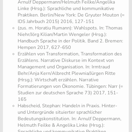
Arnulf Deppermann/Helmuth Feilke/Angelika
Linke (Hrsg.): Sprachliche und kommunikative
Praktiken. Berlin/New York: De Gryuter Mouton (=
IDS Jahrbuch 2015) 2016, 127-151
(zus. m. Horatiu Rumann): Wahlspots. In: Thomas
Niehr/Jörg Kilian/Martin Wengeler (Hrsg.):
Handbuch Sprache in der Politik. Band 2. Bremen:
Hempen 2017, 627-650
Erzählen von Transformation, Transformation des
Erzählens. Narrative Diskurse im Kontext von
Management und Organisation. In: Irmtraud
Behr/Anja Kern/Albrecht Plewnia/Jürgen Ritte
(Hrsg.): Wirtschaft erzählen. Narrative
Formatierungen von Ökonomie. Tübingen: Narr (=
Studien zur deutschen Sprache 73) 2017, 151-
165
Habscheid, Stephan: Handeln in Praxis. Hinter-
und Untergründe situierter sprachlicher
Bedeutungskonstitution. In: Arnulf Deppermann,
Helmuth Feilke & Angelika Linke (Hrsg.):
Sprachliche und kommunikative Praktiken.