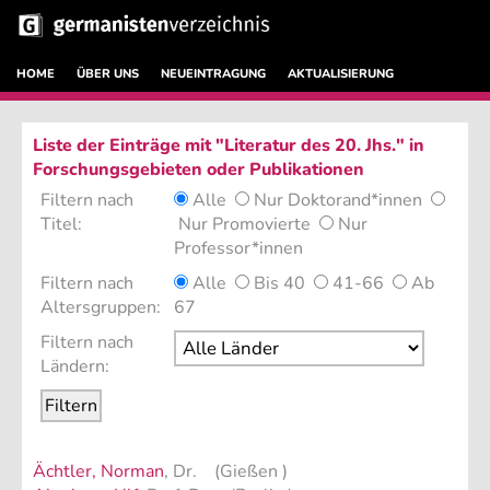
HOME
ÜBER UNS
NEUEINTRAGUNG
AKTUALISIERUNG
Liste der Einträge mit "Literatur des 20. Jhs." in
Forschungsgebieten oder Publikationen
Filtern nach
Alle
Nur Doktorand*innen
Titel:
Nur Promovierte
Nur
Professor*innen
Filtern nach
Alle
Bis 40
41-66
Ab
Altersgruppen:
67
Filtern nach
Ländern:
Ächtler, Norman
, Dr. (Gießen )