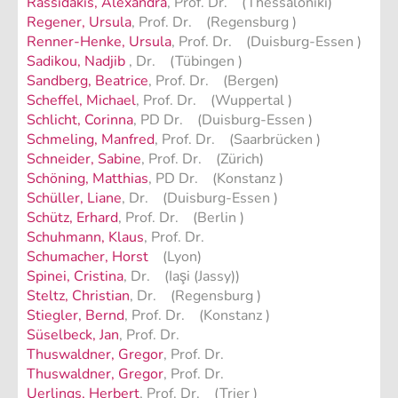
Rassidakis, Alexandra
, Prof. Dr. (Thessaloniki)
Regener, Ursula
, Prof. Dr. (Regensburg )
Renner-Henke, Ursula
, Prof. Dr. (Duisburg-Essen )
Sadikou, Nadjib
, Dr. (Tübingen )
Sandberg, Beatrice
, Prof. Dr. (Bergen)
Scheffel, Michael
, Prof. Dr. (Wuppertal )
Schlicht, Corinna
, PD Dr. (Duisburg-Essen )
Schmeling, Manfred
, Prof. Dr. (Saarbrücken )
Schneider, Sabine
, Prof. Dr. (Zürich)
Schöning, Matthias
, PD Dr. (Konstanz )
Schüller, Liane
, Dr. (Duisburg-Essen )
Schütz, Erhard
, Prof. Dr. (Berlin )
Schuhmann, Klaus
, Prof. Dr.
Schumacher, Horst
(Lyon)
Spinei, Cristina
, Dr. (Iaşi (Jassy))
Steltz, Christian
, Dr. (Regensburg )
Stiegler, Bernd
, Prof. Dr. (Konstanz )
Süselbeck, Jan
, Prof. Dr.
Thuswaldner, Gregor
, Prof. Dr.
Thuswaldner, Gregor
, Prof. Dr.
Uerlings, Herbert
, Prof. Dr. (Trier )