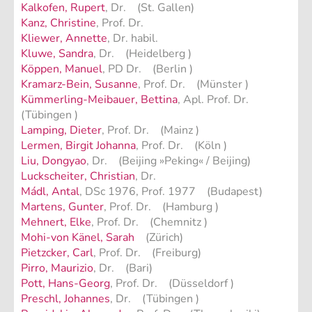
Kalkofen, Rupert
, Dr. (St. Gallen)
Kanz, Christine
, Prof. Dr.
Kliewer, Annette
, Dr. habil.
Kluwe, Sandra
, Dr. (Heidelberg )
Köppen, Manuel
, PD Dr. (Berlin )
Kramarz-Bein, Susanne
, Prof. Dr. (Münster )
Kümmerling-Meibauer, Bettina
, Apl. Prof. Dr.
(Tübingen )
Lamping, Dieter
, Prof. Dr. (Mainz )
Lermen, Birgit Johanna
, Prof. Dr. (Köln )
Liu, Dongyao
, Dr. (Beijing »Peking« / Beijing)
Luckscheiter, Christian
, Dr.
Mádl, Antal
, DSc 1976, Prof. 1977 (Budapest)
Martens, Gunter
, Prof. Dr. (Hamburg )
Mehnert, Elke
, Prof. Dr. (Chemnitz )
Mohi-von Känel, Sarah
(Zürich)
Pietzcker, Carl
, Prof. Dr. (Freiburg)
Pirro, Maurizio
, Dr. (Bari)
Pott, Hans-Georg
, Prof. Dr. (Düsseldorf )
Preschl, Johannes
, Dr. (Tübingen )