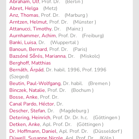
Abraham, Ulf
, Prof. Dr. (Berlin )
Abret, Helga
(Metz)
Anz, Thomas
, Prof. Dr. (Marburg )
Arntzen, Helmut
, Prof. Dr. (Münster )
Attanucci, Timothy
, Dr. (Mainz )
Aurnhammer, Achim
, Prof. Dr. (Freiburg)
Banki, Luisa
, Dr. (Wuppertal )
Banoun, Bernard
, Prof. Dr. (Paris)
Bazsóné Sőrés, Marianna
, Dr. (Miskolc)
Berghoff, Matthias
Bernáth, Árpád
, Dr. habil. 1996, Prof. 1996
(Szeged)
Beutin, Paul-Wolfgang
, Dr. habil. (Bremen )
Binczek, Natalie
, Prof. Dr. (Bochum )
Bosse, Anke
, Prof. Dr.
Canal Pardo, Héctor
, Dr.
Descher, Stefan
, Dr. (Magdeburg )
Detering, Heinrich
, Prof. Dr. Dr. h.c. (Göttingen )
Detken, Anke
, Apl. Prof. Dr. (Göttingen )
Dr. Hoffmann, Daniel
, Apl. Prof. Dr. (Düsseldorf )
Düwell, Susanne Nicole
, Apl. Prof. Dr. (Köln )