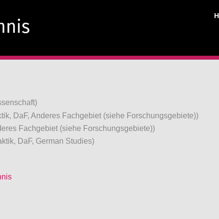
ssenschaft)
tik, DaF, Anderes Fachgebiet (siehe Forschungsgebiete))
eres Fachgebiet (siehe Forschungsgebiete))
ktik, DaF, German Studies)
hnis