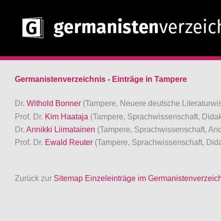
Germanistenverzeichnis - Einträge in Tampere
Dr.
Withold Bonner
(Tampere, Neuere deutsche Literaturwi
Prof. Dr.
Kim Haataja
(Tampere, Sprachwissenschaft, Didak
Dr.
Annikki Liimatainen
(Tampere, Sprachwissenschaft, And
Prof. Dr.
Ewald Reuter
(Tampere, Sprachwissenschaft, Dida
Zurück zur
Sitemap Einzeleinträge im Germanistenverzeic