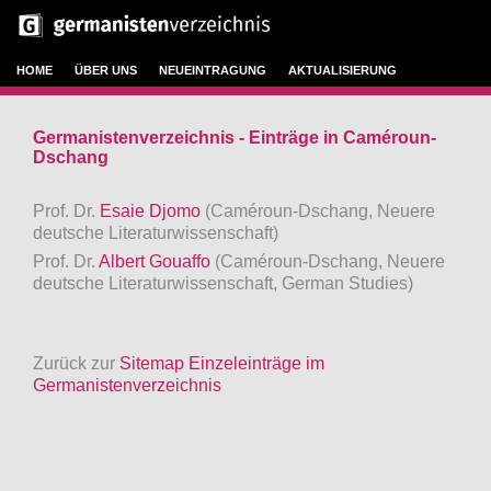
HOME
ÜBER UNS
NEUEINTRAGUNG
AKTUALISIERUNG
Germanistenverzeichnis - Einträge in Caméroun-
Dschang
Prof. Dr.
Esaie Djomo
(Caméroun-Dschang, Neuere
deutsche Literaturwissenschaft)
Prof. Dr.
Albert Gouaffo
(Caméroun-Dschang, Neuere
deutsche Literaturwissenschaft, German Studies)
Zurück zur
Sitemap Einzeleinträge im
Germanistenverzeichnis