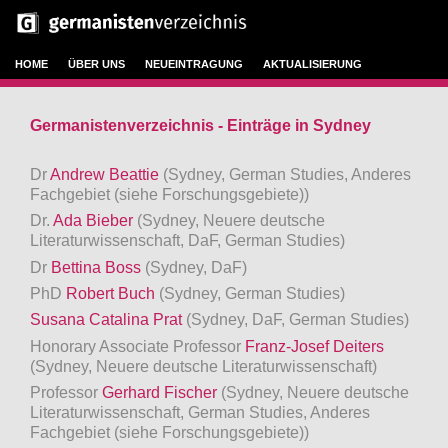
HOME
ÜBER UNS
NEUEINTRAGUNG
AKTUALISIERUNG
Germanistenverzeichnis - Einträge in Sydney
Dr
Andrew Beattie
(Sydney, German Studies, Anderes
Fachgebiet (siehe Forschungsgebiete))
Dr.
Ada Bieber
(Sydney, Neuere deutsche
Literaturwissenschaft, DaF, German Studies)
Dr
Bettina Boss
(Sydney, DaF)
PhD
Robert Buch
(Sydney, German Studies)
Susana Catalina Prat
(Sydney, DaF, German Studies)
Honorary Associate Professor
Franz-Josef Deiters
(Sydney, Neuere deutsche Literaturwissenschaft)
Professor
Gerhard Fischer
(Sydney, Neuere deutsche
Literaturwissenschaft, German Studies, Anderes
Fachgebiet (siehe Forschungsgebiete))