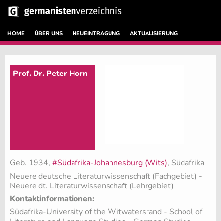
HOME
ÜBER UNS
NEUEINTRAGUNG
AKTUALISIERUNG
Prof. Dr. Peter Horn
Geb. 1934,
#Südafrika-Johannesburg (Wits)
, Südafrika
Neuere deutsche Literaturwissenschaft (Fachgebiet)
-
Neuere dt. Literaturwissenschaft (Lehrgebiet)
Kontaktinformationen:
Südafrika-University of the Witwatersrand - School of