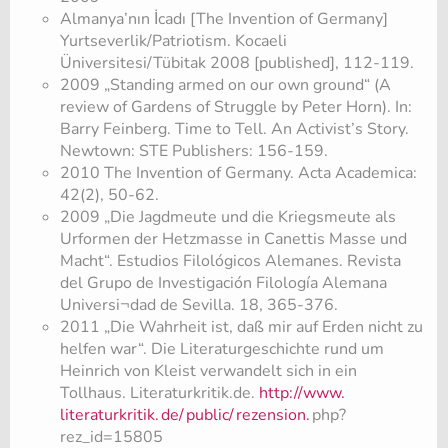
Almanya’nın İcadı [The Invention of Germany]
Yurtseverlik/Patriotism. Kocaeli
Üniversitesi/Tübitak 2008 [published], 112-119.
2009 „Standing armed on our own ground“ (A
review of Gardens of Struggle by Peter Horn). In:
Barry Feinberg. Time to Tell. An Activist’s Story.
Newtown: STE Publishers: 156-159.
2010 The Invention of Germany. Acta Academica:
42(2), 50-62.
2009 „Die Jagdmeute und die Kriegsmeute als
Urformen der Hetzmasse in Canettis Masse und
Macht“. Estudios Filológicos Alemanes. Revista
del Grupo de Investigación Filología Alemana
Universi¬dad de Sevilla. 18, 365-376.
2011 „Die Wahrheit ist, daß mir auf Erden nicht zu
helfen war“. Die Literaturgeschichte rund um
Heinrich von Kleist verwandelt sich in ein
Tollhaus. Literaturkritik.de.
http://www.
literaturkritik.
de/
public/
rezension.
php?
rez_id=15805