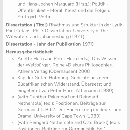
und Hans-Jochen Marquard (Hrsg.): Politik -
Öffentlichkeit - Moral. Kleist und die Folgen.
Stuttgart: Verla
Dissertation (Titel)
Rhythmus und Struktur in der Lyrik
Paul Celans. Ph.D. Dissertation. University of the
Witwatersrand. Johannesburg (1971)
Dissertation - Jahr der Publikation
1970
Herausgebertätigkeit
Anette Horn and Peter Horn (eds.), Das Wissen
der Weltbürger. Reihe »Diskurs Philosophie«.
Athena Verlag (Oberhausen) 2008
Kap der Guten Hoffnung. Gedichte aus dem
Südafrikanischen Widerstand. Übersetzt und
eingeleitet von Peter Horn. Athenäum (1980)
(with Gunther Pakendorf und Reingard
Nethersole) (ed.): Positionen. Beiträge zur
Germanistik. Bd.2: Der Bauernkrieg im deutschen
Drama. University of Cape Town (1980)
(with Reingard Nethersole and Otto Brückl) (ed.):
Positionen. Beiträge zur Germanistik. Bd.1: