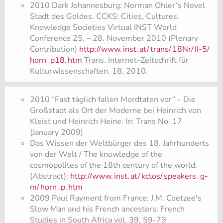
2010 Dark Johannesburg: Norman Ohler‘s Novel
Stadt des Goldes. CCKS: Cities, Cultures,
Knowledge Societies Virtual INST World
Conference 25. – 28. November 2010 (Plenary
Contribution)
http://www.
inst.
at/
trans/
18Nr/
II-5/
horn_p18.
htm
Trans. Internet-Zeitschrift für
Kulturwissenschaften. 18, 2010.
2010 ”Fast täglich fallen Mordtaten vor“ – Die
Großstadt als Ort der Moderne bei Heinrich von
Kleist und Heinrich Heine. In: Trans No. 17
(January 2009)
Das Wissen der Weltbürger des 18. Jahrhunderts
von der Welt / The knowledge of the
cosmopolites of the 18th century of the world:
(Abstract):
http://www.
inst.
at/
kctos/
speakers_g-
m/
horn_p.
htm
2009 Paul Rayment from France: J.M. Coetzee's
Slow Man and his French ancestors. French
Studies in South Africa vol. 39, 59-79