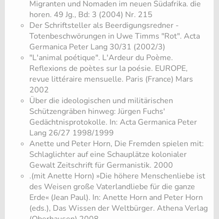
Migranten und Nomaden im neuen Südafrika. die
horen. 49 Jg., Bd: 3 (2004) Nr. 215
Der Schriftsteller als Beerdigungsredner -
Totenbeschwörungen in Uwe Timms "Rot". Acta
Germanica Peter Lang 30/31 (2002/3)
"L'animal poétique". L'Ardeur du Poème.
Reflexions de poètes sur la poésie. EUROPE,
revue littéraire mensuelle. Paris (France) Mars
2002
Über die ideologischen und militärischen
Schützengräben hinweg: Jürgen Fuchs'
Gedächtnisprotokolle. In: Acta Germanica Peter
Lang 26/27 1998/1999
Anette und Peter Horn, Die Fremden spielen mit:
Schlaglichter auf eine Schauplätze kolonialer
Gewalt Zeitschrift für Germanistik. 2000
.(mit Anette Horn) »Die höhere Menschenliebe ist
des Weisen große Vaterlandliebe für die ganze
Erde« (Jean Paul). In: Anette Horn and Peter Horn
(eds.), Das Wissen der Weltbürger. Athena Verlag