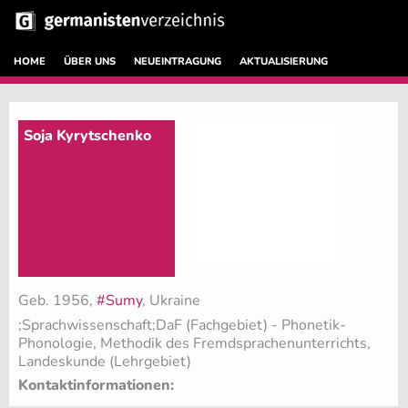
HOME
ÜBER UNS
NEUEINTRAGUNG
AKTUALISIERUNG
Soja Kyrytschenko
Geb. 1956,
#Sumy
, Ukraine
;Sprachwissenschaft;DaF (Fachgebiet)
- Phonetik-
Phonologie, Methodik des Fremdsprachenunterrichts,
Landeskunde (Lehrgebiet)
Kontaktinformationen: