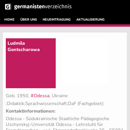
HOME
ÜBER UNS
NEUEINTRAGUNG
AKTUALISIERUNG
Ludmila
Gontscharowa
Geb. 1950,
#Odessa
, Ukraine
;Didaktik;Sprachwissenschaft;DaF (Fachgebiet)
Kontaktinformationen:
Odessa - Südukrainische Staatliche Pädagogische
Uschynskyj-Universität Odessa - Lehrstuhl für