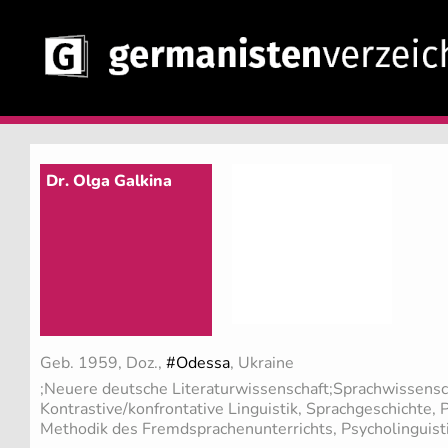
Dr. Olga Galkina
Geb. 1959, Doz.,
#Odessa
, Ukraine
;Neuere deutsche Literaturwissenschaft;Sprachwissensc
Kontrastive/konfrontative Linguistik, Sprachgeschichte,
Methodik des Fremdsprachenunterrichts, Psycholinguisti