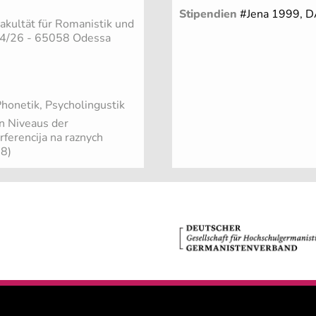
Stipendien
#Jena 1999, 
akultät für Romanistik und
 24/26 - 65058 Odessa
Phonetik, Psycholingustik
en Niveaus der
ferencija na raznych
98)