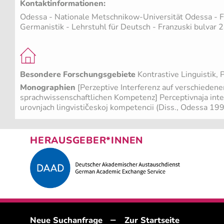
Kontaktinformationen:
Odessa - Nationale Metschnikow-Universität Odessa - F
Germanistik - Lehrstuhl für Deutsch - Franzuski bulvar
Besondere Forschungsgebiete
Kontrastive Linguistik, 
Monographien
[Perzeptive Interferenz auf verschieden
sprachwissenschaftlichen Kompetenz] Perceptivnaja inter
urovnjach lingvističeskoj kompetencii (Diss., Odessa 19
HERAUSGEBER*INNEN
–
Neue Suchanfrage
Zur Startseite