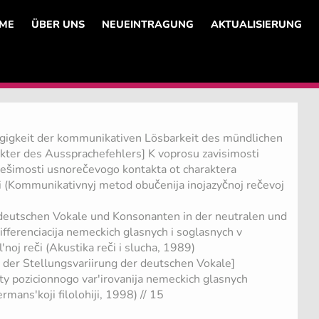
ME
ÜBER UNS
NEUEINTRAGUNG
AKTUALISIERUNG
gigkeit der kommunikativen Lösbarkeit des mündlichen
ter des Aussprachefehlers] K voprosu zavisimosti
ešimosti usnorečevogo kontakta ot charaktera
ki (Kommunikativnyj metod obučenija inojazyčnoj rečevoj
 deutschen Vokale und Konsonanten in der neutralen und
fferenciacija nemeckich glasnych i soglasnych v
l'noj reči (Akustika reči i slucha, 1989)
 der Stellungsvariirung der deutschen Vokale]
ty pozicionnogo var'irovanija nemeckich glasnych
mans'koji filolohiji, 1998) // 15