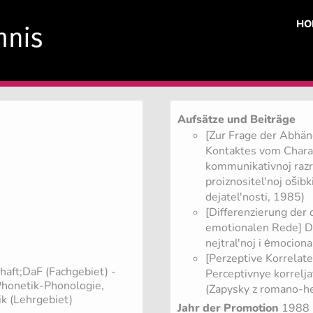
HO
Aufsätze und Beiträge
[Zur Frage der Abhän
Kontaktes vom Charak
kommunikativnoj razr
proiznositel'noj ošib
dejatel'nosti, 1985)
[Differenzierung der
emotionalen Rede] Di
nejtral'noj i ėmociona
[Perzeptive Korrelate
haft;DaF (Fachgebiet)
-
Perceptivnye korrelja
 Phonetik-Phonologie,
(Zapysky z romano-her
k (Lehrgebiet)
Jahr der Promotion
1988