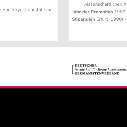
wissenschaftlichen A
Podilskyj - Lehrstuhl für
Jahr der Promotion
1989
Stipendien
Erfurt (1990) 