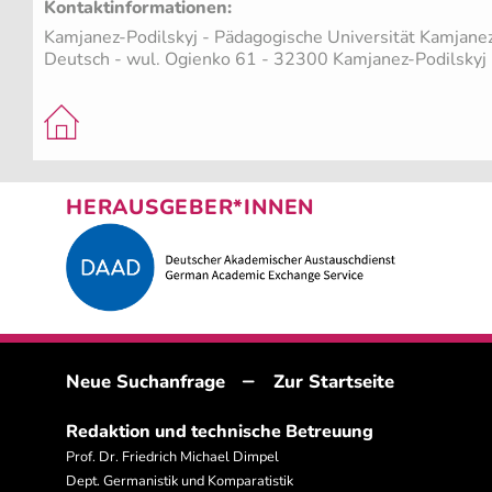
Kontaktinformationen:
Kamjanez-Podilskyj - Pädagogische Universität Kamjanez-
Deutsch - wul. Ogienko 61 - 32300 Kamjanez-Podilskyj
HERAUSGEBER*INNEN
–
Neue Suchanfrage
Zur Startseite
Redaktion und technische Betreuung
Prof. Dr. Friedrich Michael Dimpel
Dept. Germanistik und Komparatistik