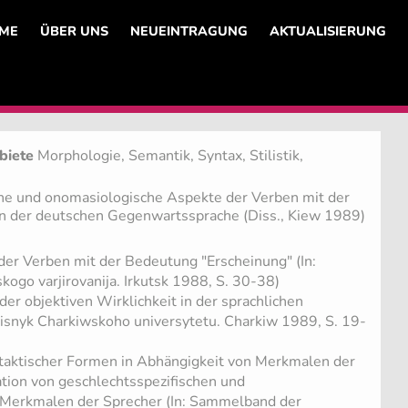
ME
ÜBER UNS
NEUEINTRAGUNG
AKTUALISIERUNG
biete
Morphologie, Semantik, Syntax, Stilistik,
e und onomasiologische Aspekte der Verben mit der
n der deutschen Gegenwartssprache (Diss., Kiew 1989)
der Verben mit der Bedeutung "Erscheinung" (In:
ogo varjirovanija. Irkutsk 1988, S. 30-38)
er objektiven Wirklichkeit in der sprachlichen
isnyk Charkiwskoho universytetu. Charkiw 1989, S. 19-
taktischer Formen in Abhängigkeit von Merkmalen der
ion von geschlechtsspezifischen und
Merkmalen der Sprecher (In: Sammelband der