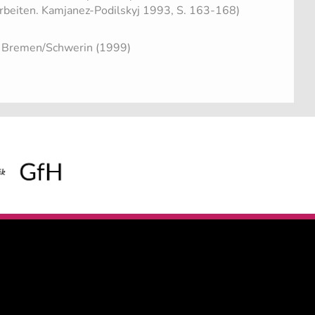
rbeiten. Kamjanez-Podilskyj 1993, S. 163-168)
- Bremen/Schwerin (1999)