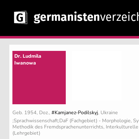
Dr. Ludmila
Iwanowa
Geb. 1954, Doz.,
#Kamjanez-Podilskyj
, Ukraine
;Sprachwissenschaft;DaF (Fachgebiet)
- Morphologie, Syn
Methodik des Fremdsprachenunterrichts, Interkulturell
(Lehrgebiet)