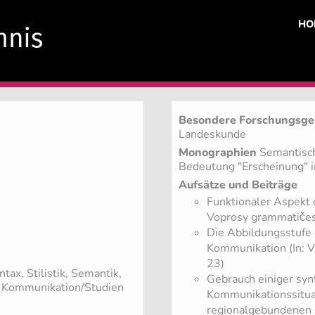
HO
Besondere Forschungsge
Landeskunde
Monographien
Semantisch
Bedeutung "Erscheinung" i
Aufsätze und Beiträge
Funktionaler Aspekt 
Voprosy grammatičesk
Die Abbildungsstufe d
Kommunikation (In: V
23)
tax, Stilistik, Semantik,
Gebrauch einiger syn
e Kommunikation/Studien
Kommunikationssituat
regionalgebundenen 