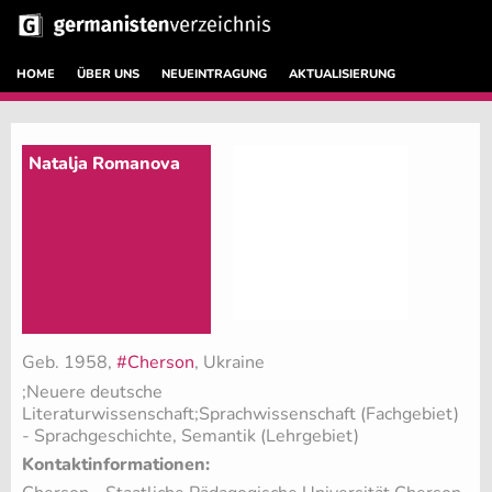
HOME
ÜBER UNS
NEUEINTRAGUNG
AKTUALISIERUNG
Natalja Romanova
Geb. 1958,
#Cherson
, Ukraine
;Neuere deutsche
Literaturwissenschaft;Sprachwissenschaft (Fachgebiet)
- Sprachgeschichte, Semantik (Lehrgebiet)
Kontaktinformationen: