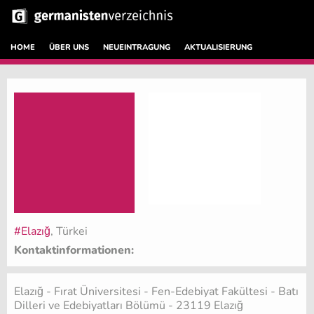
HOME
ÜBER UNS
NEUEINTRAGUNG
AKTUALISIERUNG
#Elazığ
, Türkei
Kontaktinformationen:
Elazığ - Fırat Üniversitesi - Fen-Edebiyat Fakültesi - Batı
Dilleri ve Edebiyatları Bölümü - 23119 Elazığ