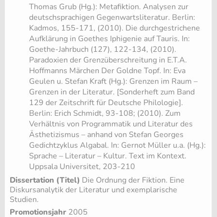
Thomas Grub (Hg.): Metafiktion. Analysen zur
deutschsprachigen Gegenwartsliteratur. Berlin:
Kadmos, 155-171, (2010). Die durchgestrichene
Aufklärung in Goethes Iphigenie auf Tauris. In:
Goethe-Jahrbuch (127), 122-134, (2010).
Paradoxien der Grenzüberschreitung in E.T.A.
Hoffmanns Märchen Der Goldne Topf. In: Eva
Geulen u. Stefan Kraft (Hg.): Grenzen im Raum –
Grenzen in der Literatur. [Sonderheft zum Band
129 der Zeitschrift für Deutsche Philologie].
Berlin: Erich Schmidt, 93-108; (2010). Zum
Verhältnis von Programmatik und Literatur des
Ästhetizismus – anhand von Stefan Georges
Gedichtzyklus Algabal. In: Gernot Müller u.a. (Hg.):
Sprache – Literatur – Kultur. Text im Kontext.
Uppsala Universitet, 203-210
Dissertation (Titel)
Die Ordnung der Fiktion. Eine
Diskursanalytik der Literatur und exemplarische
Studien.
Promotionsjahr
2005