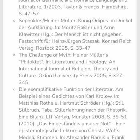
Journal of Germanic and Romance Language and
Literature, 1/2003. Taylor & Francis, Hampshire,
S. 47-57
Sophokles/Heiner Müller: König Ödipus im Dunkel
der Aufklärung. In: Moritz Baßler und Arne
Klawitter (Hg.): Der Mensch ist nicht gegeben.
Festschrift für Heinz-Jürgen Staszak. Konrad Reich
Verlag, Rostock 2005, S. 33-47
The Challenge of Myth: Heiner Müller's
"Philoktet". In: Literature and Theology. An
International Journal of Religion, Theory and
Culture. Oxford University Press 2005, S.327-
345
Die exemplifikative Funktion der Literatur. Am
Beispiel eines Gedichtes von Karl Krolow. In:
Matthias Rothe u. Hartmut Schröder (Hg.): Stil,
Stilbruch, Tabu. Stilerfahrung nach der Rhetorik.
Eine Bilanz. LIT Verlag, Münster 2008, S. 39-51
(2010). „Das Eingeständnis unserer Not“ – Eine
epistemologische Lektüre von Christa Wolfs
Medea. Stimmen. In: Alexander Bareis u. Frank