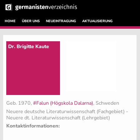
HOME
ÜBER UNS
NEUEINTRAGUNG
AKTUALISIERUNG
Dr. Brigitte Kaute
Geb. 1970,
#Falun (Högskola Dalarna)
, Schweden
Neuere deutsche Literaturwissenschaft (Fachgebiet)
-
Neuere dt. Literaturwissenschaft (Lehrgebiet)
Kontaktinformationen: