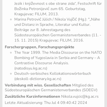
Jezik i književnost s obe strane zida“, Festschrift für
Božinka Petronijević zum 65. Geburtstag,
Kragujevac: FILUM, 2013.
Marina Petrović Jülich / Nikola Vujčić (Hg.): "„Nähe
und Distanz in Sprache, Literatur und Kultur.
Beiträge zur 8. Jahrestagung des
Südosteuropäischen Germanistenverbandes (11. -
15. 11. 2015) Kragujevac: FILUM, 2016.
Forschergruppen, Forschungsprojekte
The Year 1999. The Media Discourse on the NATO
Bombing of Yugoslavia in Serbia and Germany – A
Contrastive Discourse Analysis.
(natodisyu.kg.ac.rs)
Deutsch-serbisches Kollokationswörterbuch
(deskoll-dictionary.kg.ac.rs)
Verbindung mit wiss. Gesellschaften
Mitglied des
Südosteuropäischen Germanistenverbandes (SOEGV)
Zusätzliche Kurzinformationen
Nikola.vujcic@kg.ac.rs
Letzte Aktualisierung: Thu Jul 4 09:40:42 2024