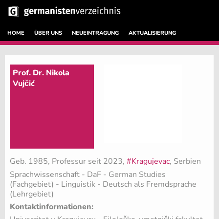
HOME
ÜBER UNS
NEUEINTRAGUNG
AKTUALISIERUNG
Prof. Dr. Nikola
Vujčić
Geb. 1985, Professur seit 2023,
#Kragujevac
, Serbien
Sprachwissenschaft - DaF - German Studies
(Fachgebiet)
- Linguistik - Deutsch als Fremdsprache
(Lehrgebiet)
Kontaktinformationen: