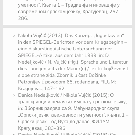
уметност“, Књига 1 – Традиција и иновације у
савременом српском језику, Крагујевац, 267–
286.
Nikola Vujčić (2013): Das Konzept „Jugoslawien“
in den SPIEGEL-Berichten vor dem Kriegsbeginn –
eine diskurslinguistische Untersuchung der
SPIEGEL-Artikel aus dem Jahr 1989, in: D.
Nedeljković / N. Vujčić (Hg.): Sprache und Literatur
dies- und jenseits der Mauer(n) / Jezik i književnost
s obe strane zida. Zbornik u čast Božinke
Petronijević povodom 65. rođendana, FILUM:
Kragujevac, 147–162.
Danica Nedeljković / Nikola Vujčić (2015): О
транскрипцији немачких имена у српском језику,
in: Зборник радова са 9. Међународног скупа
„Српски језик, књижевност и уметност“, књига 1 –
Српски језик – од Вука до данас, ФИЛУМ:
Крагујевац, 383–396.