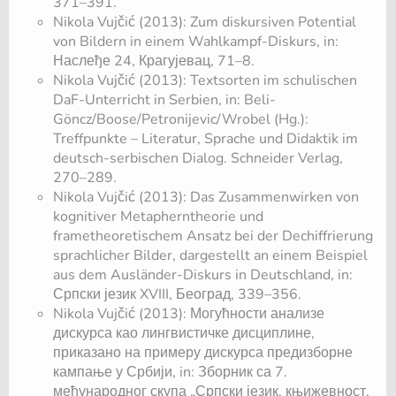
371–391.
Nikola Vujčić (2013): Zum diskursiven Potential
von Bildern in einem Wahlkampf-Diskurs, in:
Наслеђе 24, Крагујевац, 71–8.
Nikola Vujčić (2013): Textsorten im schulischen
DaF-Unterricht in Serbien, in: Beli-
Göncz/Boose/Petronijevic/Wrobel (Hg.):
Treffpunkte – Literatur, Sprache und Didaktik im
deutsch-serbischen Dialog. Schneider Verlag,
270–289.
Nikola Vujčić (2013): Das Zusammenwirken von
kognitiver Metapherntheorie und
frametheoretischem Ansatz bei der Dechiffrierung
sprachlicher Bilder, dargestellt an einem Beispiel
aus dem Ausländer-Diskurs in Deutschland, in:
Српски језик XVIII, Београд, 339–356.
Nikola Vujčić (2013): Могућности анализе
дискурса као лингвистичке дисциплине,
приказано на примеру дискурса предизборне
кампање у Србији, in: Зборник са 7.
међународног скупа „Српски језик, књижевност,