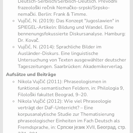
Deutsch-Serbisch/Serbisch-Deutsch. Prevodni
frazeološki rečnik Nemačko-srpski/Srpsko-
nemački. Berlin: Frank & Timme.
Vujčić, N. (2019): Das Konzept "Jugoslawien" in
SPIEGEL-Artikeln: Bildung und Wandel. Eine
bennenungsfokussierte Diskursanalyse. Hamburg:
Dr. Kovač.
Vujčić, N. (2014): Sprachliche Bilder im
Ausländer-Diskurs. Eine linguistische
Untersuchung von Texten ausgewählter deutscher
Tageszeitungen. Saarbrücken: Akademikerverlag.
Aufsätze und Beiträge
Nikola Vujčić (2011): Phraseologismen in
funktional-semantischen Feldern, in: Philologia 9,
Filološki fakultet Beograd, 9–20.
Nikola Vujčić (2012): Wie viel Phraseologie
verträgt der DaF-Unterricht? – Eine
korpusanalytische Studie zur Thematisierung
phraseologischer Einheiten im Fach Deutsch als
Fremdsprache, in: Српски језик XVII, Београд, стр.