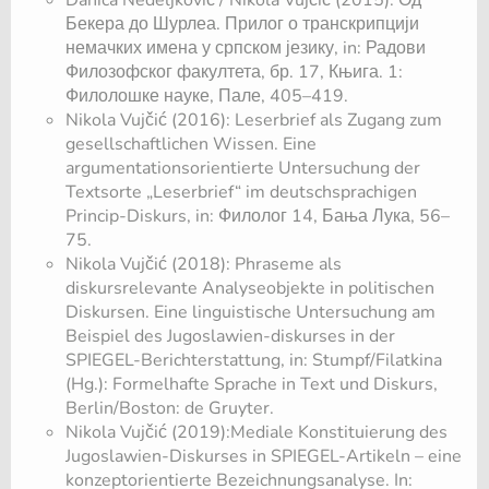
Danica Nedeljković / Nikola Vujčić (2015): Од
Бекера до Шурлеа. Прилог о транскрипцији
немачких имена у српском језику, in: Радови
Филозофског факултета, бр. 17, Књига. 1:
Филолошке науке, Пале, 405–419.
Nikola Vujčić (2016): Leserbrief als Zugang zum
gesellschaftlichen Wissen. Eine
argumentationsorientierte Untersuchung der
Textsorte „Leserbrief“ im deutschsprachigen
Princip-Diskurs, in: Филолог 14, Бања Лука, 56–
75.
Nikola Vujčić (2018): Phraseme als
diskursrelevante Analyseobjekte in politischen
Diskursen. Eine linguistische Untersuchung am
Beispiel des Jugoslawien-diskurses in der
SPIEGEL-Berichterstattung, in: Stumpf/Filatkina
(Hg.): Formelhafte Sprache in Text und Diskurs,
Berlin/Boston: de Gruyter.
Nikola Vujčić (2019):Mediale Konstituierung des
Jugoslawien-Diskurses in SPIEGEL-Artikeln – eine
konzeptorientierte Bezeichnungsanalyse. In: