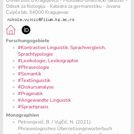
Univerzitet u Kragujevcu - Filološko-umetnički fakultet -
Odsek za filologiju - Katedra za germanistiku - Jovana
Cvijića bb, 34000 Kragujevac
Forschungsgebiete
#Kontrastive Linguistik, Sprachvergleich,
Sprachtypologie
#Lexikologie, Lexikographie
#Phraseologie
#Semantik
#Textlinguistik
#Diskursanalyse
#Pragmatik
#Angewandte Linguistik
#Sprachpraxis
Monographien
Petronijević, B. / Vujčić, N. (2021):
Phraseologisches Übersetzungswürterbuch