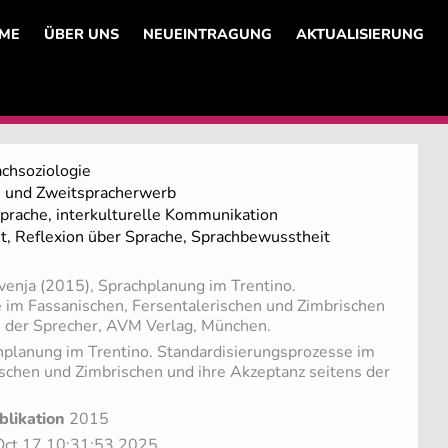
ME
ÜBER UNS
NEUEINTRAGUNG
AKTUALISIERUNG
achsoziologie
- und Zweitspracherwerb
prache, interkulturelle Kommunikation
, Reflexion über Sprache, Sprachbewusstheit
venja (2015), Sprachplanung im Trentino.
 im Fassanischen, Fersentalerischen und Zimbrischen
s der Sprecher, AVM Verlag, München.
planung im Trentino. Standardisierungsprozesse im
ischen und Zimbrischen und ihre Akzeptanz seitens der
blikation
2015
i Oct 17 10:31:53 2025