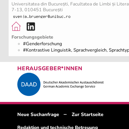
Universitatea din București, Facultatea de Limbi și Litera
7-13, 010451 București
Forschungsgebiete
#Genderforschung
#Kontrastive Linguistik, Sprachvergleich, Sprachty
HERAUSGEBER*INNEN
–
Neue Suchanfrage
Zur Startseite
Redaktion und technische Betreuung