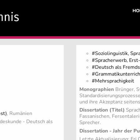
HO
#Soziolinguistik, Spr
#Spracherwerb, Erst
#Deutsch als Fremds
#Grammatikunterricht
#Mehrsprachigkeit
Monographien
Brünger, S
Standardisierungsprozesse
und ihre Akzeptanz seiten
Dissertation (Titel)
Sprach
st)
, Rumänien
Fassanischen, Fersentaler
andeskunde - Deutsch als
Sprecher.
Dissertation - Jahr der Pu
Letzte Aktualisierung: Fr