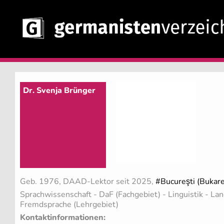
Dr. Svenja Brünger
Geb. 1976, DAAD-Lektor seit 2025,
#Bucureşti (Bukare
Sprachwissenschaft - DaF (Fachgebiet)
- Linguistik - L
Fremdsprache (Lehrgebiet)
Kontaktinformationen: