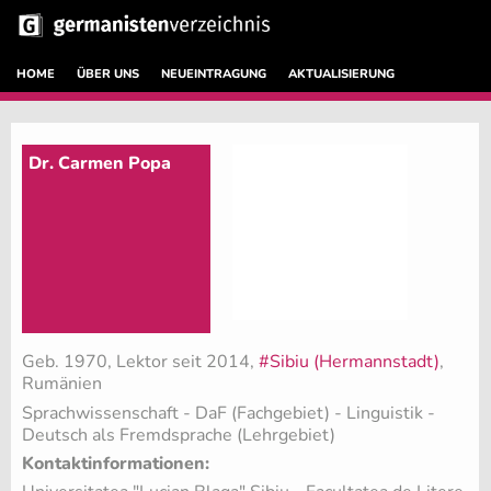
HOME
ÜBER UNS
NEUEINTRAGUNG
AKTUALISIERUNG
Dr. Carmen Popa
Geb. 1970, Lektor seit 2014,
#Sibiu (Hermannstadt)
,
Rumänien
Sprachwissenschaft - DaF (Fachgebiet)
- Linguistik -
Deutsch als Fremdsprache (Lehrgebiet)
Kontaktinformationen: