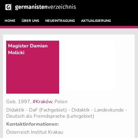
HOME
ÜBER UNS
NEUEINTRAGUNG
AKTUALISIERUNG
Magister Damian
Molicki
Geb. 1997,
#Kraków
, Polen
Didaktik - DaF (Fachgebiet)
- Didaktik - Landeskunde -
Deutsch als Fremdsprache (Lehrgebiet)
Kontaktinformationen:
Österreich Institut Krakau