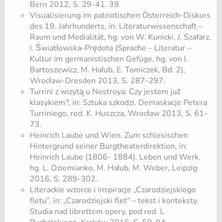
Bern 2012, S. 29-41. 39.
Visualisierung im patriotischen Österreich-Diskurs
des 19. Jahrhunderts, in: Literaturwissenschaft –
Raum und Medialität, hg. von W. Kunicki, J. Szafarz,
I. Światłowska-Prędota (Sprache – Literatur –
Kultur im germanistischen Gefüge, hg. von I.
Bartoszewicz, M. Hałub, E. Tomiczek, Bd. 2),
Wrocław-Dresden 2013, S. 287-297.
Turrini z wizytą u Nestroya: Czy jestem już
klasykiem?, in: Sztuka szkodzi. Demaskacje Petera
Turriniego, red. K. Huszcza, Wrocław 2013, S. 61-
73.
Heinrich Laube und Wien. Zum schlesischen
Hintergrund seiner Burgtheaterdirektion, in:
Heinrich Laube (1806- 1884). Leben und Werk,
hg. L. Dziemianko, M. Hałub, M. Weber, Leipzig
2016, S. 289-302.
Literackie wzorce i inspiracje „Czarodziejskiego
fletu”, in: „Czarodziejski flet“ – tekst i konteksty.
Studia nad librettem opery, pod red. L