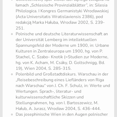
łamach „Schlesische Provinzialblätter”, in: Silesia
Philologica. I Kongres Germanistyki Wrocławskiej
(Acta Universitatis Wratislaviensis 2386), pod
redakcją Marka Hałuba, Wrocław 2002, S. 239-
251.
Polnische und deutsche Literaturwissenschaft an
der Universität Lemberg im intellektuellen
Spannungsfeld der Moderne um 1900, in: Urbane
Kulturen in Zentraleuropa um 1900, hg. von P.
Stachel, C. Szabo- Knotik (=Studien zur Moderne,
hg. von K. Acham, M. Csáky, D. Goltschnigg, Bd.
19), Wien 2004, S. 285-315.
Polenbild und Großstadtdiskurs. Warschau in der
„Reisebeschreibung eines Liefländers von Riga
nach Warschau“ von J. Ch. F. Schulz, in: Werte und
Wertungen. Sprach-, literatur- und
kulturwissenschaftliche Skizzen und
Stellungnahmen, hg. von I. Bartoszewicz, M.
Hałub, A. Jurasz, Wrocław 2004, S. 436-444.
Das josephinische Wien in den Augen polnischer