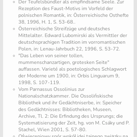
Der Teufelsbündler als empfindsame Seele. Zur
Rezeption des Faust-Motivs im Vorfeld der
polnischen Romantik, in: Österreichische Osthefte
38, 1996, H. 1, S. 53-68..
Österreichische Streifzüge und deutsches
Mittelalter. Edward Lubomirski als Vermittler der
deutschsprachigen Tradition im vorromantischen
Polen, in: Lenau-Jahrbuch 22, 1996, S. 53-72.
"Das Leben von seiner tollen,
mummenschanzartigen, grotesken Seite"
auffassen. Varieté als poetologisches Schlagwort
der Moderne um 1900, in: Orbis Linguarum 9,
1998, S. 107-119.
Vom Parnassus Ossolinius zur
Nationalschatzkammer. Die Ossolińskische
Bibliothek und ihr Gedächtniserbe, in: Speicher
des Gedächtnisses: Bibliotheken, Museen,
Archive, Tl. 2: Die Erfindung des Ursprungs; die
Systematisierung der Zeit, hg. von M. Csáky und P.
Stachel, Wien 2001, S. 57-80.
Oświeceniowy spór wokół idei tajnego związku na