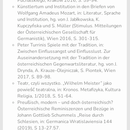
Puchalskiego, Kraków 2016, S. 59-94.
Künstlertum und Institution in den Briefen von
Wolfgang Amadeus Mozart, in: Literatur, Sprache
und Institution, hg. von J. Jabłkowska, K.
Kupczyńska und S. Müller (Stimulus. Mitteilungen
der Österreichischen Gesellschaft für
Germanistik), Wien 2016, S. 301-315.
Peter Turrinis Spiele mit der Tradition, in:
Zwischen Einflussangst und Einflusslust. Zur
Auseinandersetzung mit der Tradition in der
österreichischen Gegenwartsliteratur, hg. von J.
Drynda, A. Krauze-Olejniczak, S. Piontek, Wien
2017, S. 89-98.
Teatr, czyli wszystko. „Wilhelm Meister” jako
powieść teatralna, in: Kronos. Metafizyka, Kultura
Religia, 1/2018, S. 51-64.
Preußisch, modern – und doch österreichisch?
Österreichische Reminiszenzen und Bezüge in
Johann Gottlieb Schummels „Reise durch
Schlesien, in: Germanica Wratislaviensia 144
(2019), S 13-27.57.