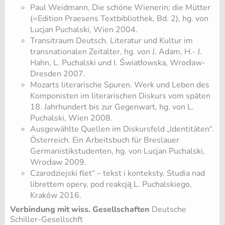
Paul Weidmann, Die schöne Wienerin; die Mütter
(=Edition Praesens Textbibliothek, Bd. 2), hg. von
Lucjan Puchalski, Wien 2004.
Transitraum Deutsch. Literatur und Kultur im
transnationalen Zeitalter, hg. von J. Adam, H.- J.
Hahn, L. Puchalski und I. Światłowska, Wrocław-
Dresden 2007.
Mozarts literarische Spuren. Werk und Leben des
Komponisten im literarischen Diskurs vom späten
18. Jahrhundert bis zur Gegenwart, hg. von L.
Puchalski, Wien 2008.
Ausgewählte Quellen im Diskursfeld „Identitäten“.
Österreich. Ein Arbeitsbuch für Breslauer
Germanistikstudenten, hg. von Lucjan Puchalski,
Wrocław 2009.
Czarodziejski flet“ – tekst i konteksty. Studia nad
librettem opery, pod reakcją L. Puchalskiego,
Kraków 2016.
Verbindung mit wiss. Gesellschaften
Deutsche
Schiller-Gesellschft