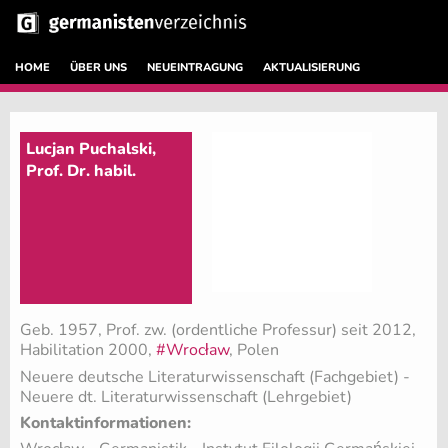
HOME
ÜBER UNS
NEUEINTRAGUNG
AKTUALISIERUNG
Lucjan Puchalski,
Prof. Dr. habil.
Geb. 1957, Prof. zw. (ordentliche Professur) seit 2012,
Habilitation 2000,
#Wrocław
, Polen
Neuere deutsche Literaturwissenschaft (Fachgebiet)
-
Neuere dt. Literaturwissenschaft (Lehrgebiet)
Kontaktinformationen: