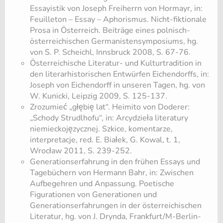
Essayistik von Joseph Freiherrn von Hormayr, in:
Feuilleton – Essay – Aphorismus. Nicht-fiktionale
Prosa in Österreich. Beiträge eines polnisch-
österreichischen Germanistensymposiums, hg.
von S. P. Scheichl, Innsbruck 2008, S. 67-76.
Österreichische Literatur- und Kulturtradition in
den literarhistorischen Entwürfen Eichendorffs, in:
Joseph von Eichendorff in unseren Tagen, hg. von
W. Kunicki, Leipzig 2009, S. 125-137.
Zrozumieć „głębię lat“. Heimito von Doderer:
„Schody Strudlhofu“, in: Arcydzieła literatury
niemieckojęzycznej. Szkice, komentarze,
interpretacje, red. E. Białek, G. Kowal, t. 1,
Wrocław 2011, S. 239-252.
Generationserfahrung in den frühen Essays und
Tagebüchern von Hermann Bahr, in: Zwischen
Aufbegehren und Anpassung. Poetische
Figurationen von Generationen und
Generationserfahrungen in der österreichischen
Literatur, hg. von J. Drynda, Frankfurt/M-Berlin-