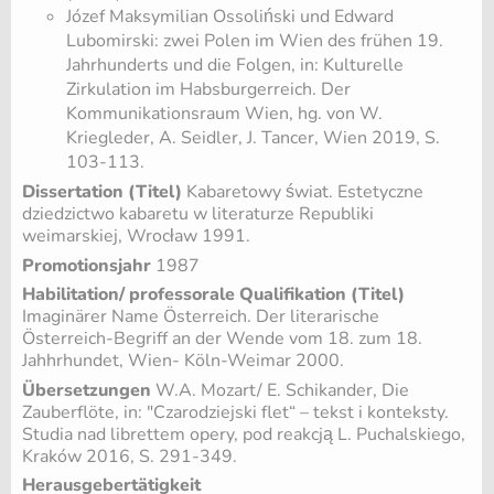
Józef Maksymilian Ossoliński und Edward
Lubomirski: zwei Polen im Wien des frühen 19.
Jahrhunderts und die Folgen, in: Kulturelle
Zirkulation im Habsburgerreich. Der
Kommunikationsraum Wien, hg. von W.
Kriegleder, A. Seidler, J. Tancer, Wien 2019, S.
103-113.
Dissertation (Titel)
Kabaretowy świat. Estetyczne
dziedzictwo kabaretu w literaturze Republiki
weimarskiej, Wrocław 1991.
Promotionsjahr
1987
Habilitation/ professorale Qualifikation (Titel)
Imaginärer Name Österreich. Der literarische
Österreich-Begriff an der Wende vom 18. zum 18.
Jahhrhundet, Wien- Köln-Weimar 2000.
Übersetzungen
W.A. Mozart/ E. Schikander, Die
Zauberflöte, in: "Czarodziejski flet“ – tekst i konteksty.
Studia nad librettem opery, pod reakcją L. Puchalskiego,
Kraków 2016, S. 291-349.
Herausgebertätigkeit