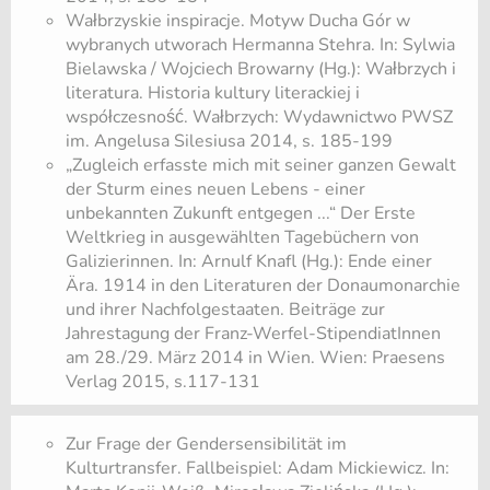
Wałbrzyskie inspiracje. Motyw Ducha Gór w
wybranych utworach Hermanna Stehra. In: Sylwia
Bielawska / Wojciech Browarny (Hg.): Wałbrzych i
literatura. Historia kultury literackiej i
współczesność. Wałbrzych: Wydawnictwo PWSZ
im. Angelusa Silesiusa 2014, s. 185-199
„Zugleich erfasste mich mit seiner ganzen Gewalt
der Sturm eines neuen Lebens - einer
unbekannten Zukunft entgegen ...“ Der Erste
Weltkrieg in ausgewählten Tagebüchern von
Galizierinnen. In: Arnulf Knafl (Hg.): Ende einer
Ära. 1914 in den Literaturen der Donaumonarchie
und ihrer Nachfolgestaaten. Beiträge zur
Jahrestagung der Franz-Werfel-StipendiatInnen
am 28./29. März 2014 in Wien. Wien: Praesens
Verlag 2015, s.117-131
Zur Frage der Gendersensibilität im
Kulturtransfer. Fallbeispiel: Adam Mickiewicz. In: