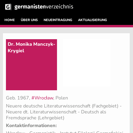
HOME
ÜBER UNS
NEUEINTRAGUNG
AKTUALISIERUNG
Dr. Monika Manczyk-
Krygiel
Geb. 1967,
#Wrocław
, Polen
Neuere deutsche Literaturwissenschaft (Fachgebiet)
-
Neuere dt. Literaturwissenschaft - Deutsch als
Fremdsprache (Lehrgebiet)
Kontaktinformationen: