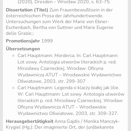
(2020), Dresden – Wrocław 2020, s. 63-75.
Dissertation (Titel)
Zum Frauenbewußtsein in der
österreichischen Prosa der Jahrhundertwende.
Untersuchungen zum Werk der Marie von Ebner-
Eschenbach, Bertha von Suttner und Marie Eugenie
delle Grazie;;
Promotionsjahr
1999
Übersetzungen
Carl Hauptmann: Morderca. In: Carl Hauptmann:
Lot sowy. Antologia utworów literackich p. red.
Mirosławy Czarneckiej, Wrocław: Oficyna
Wydawnicza ATUT – Wrocławskie Wydawnictwo
Oświatowe, 2003, str. 299-307
Carl Hauptmann: Legenda o klaczy białej jak lilie.
W: Carl Hauptmann: Lot sowy. Antologia utworów
literackich p. red. Mirosławy Czarneckiej, Wrocław:
Oficyna Wydawnicza ATUT – Wrocławskie
Wydawnictwo Oświatowe, 2003, str. 309-327.
Herausgebertätigkeit
Anna Gajdis / Monika Manczyk-
Krygiel (Hg.): Der imaginierte Ort, der (un)bekannte