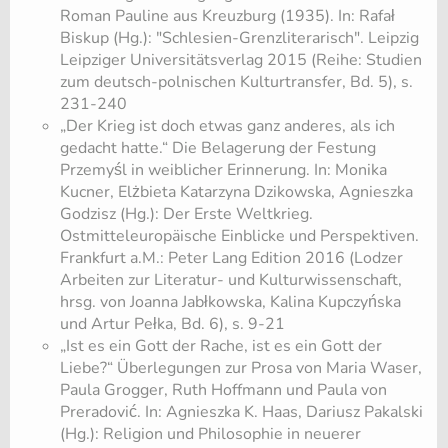
Roman Pauline aus Kreuzburg (1935). In: Rafał
Biskup (Hg.): "Schlesien-Grenzliterarisch". Leipzig
Leipziger Universitätsverlag 2015 (Reihe: Studien
zum deutsch-polnischen Kulturtransfer, Bd. 5), s.
231-240
„Der Krieg ist doch etwas ganz anderes, als ich
gedacht hatte.“ Die Belagerung der Festung
Przemyśl in weiblicher Erinnerung. In: Monika
Kucner, Elżbieta Katarzyna Dzikowska, Agnieszka
Godzisz (Hg.): Der Erste Weltkrieg.
Ostmitteleuropäische Einblicke und Perspektiven.
Frankfurt a.M.: Peter Lang Edition 2016 (Lodzer
Arbeiten zur Literatur- und Kulturwissenschaft,
hrsg. von Joanna Jabłkowska, Kalina Kupczyńska
und Artur Pełka, Bd. 6), s. 9-21
„Ist es ein Gott der Rache, ist es ein Gott der
Liebe?“ Überlegungen zur Prosa von Maria Waser,
Paula Grogger, Ruth Hoffmann und Paula von
Preradović. In: Agnieszka K. Haas, Dariusz Pakalski
(Hg.): Religion und Philosophie in neuerer