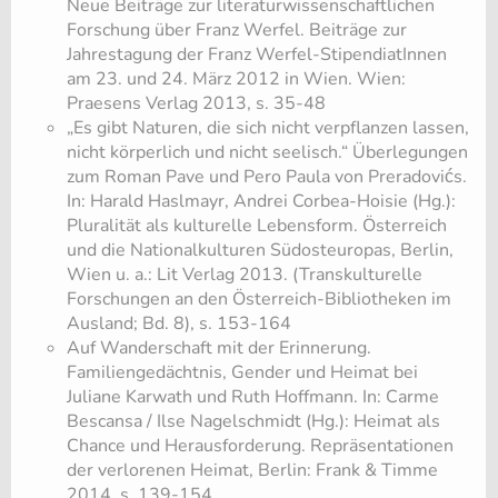
Neue Beiträge zur literaturwissenschaftlichen
Forschung über Franz Werfel. Beiträge zur
Jahrestagung der Franz Werfel-StipendiatInnen
am 23. und 24. März 2012 in Wien. Wien:
Praesens Verlag 2013, s. 35-48
„Es gibt Naturen, die sich nicht verpflanzen lassen,
nicht körperlich und nicht seelisch.“ Überlegungen
zum Roman Pave und Pero Paula von Preradovićs.
In: Harald Haslmayr, Andrei Corbea-Hoisie (Hg.):
Pluralität als kulturelle Lebensform. Österreich
und die Nationalkulturen Südosteuropas, Berlin,
Wien u. a.: Lit Verlag 2013. (Transkulturelle
Forschungen an den Österreich-Bibliotheken im
Ausland; Bd. 8), s. 153-164
Auf Wanderschaft mit der Erinnerung.
Familiengedächtnis, Gender und Heimat bei
Juliane Karwath und Ruth Hoffmann. In: Carme
Bescansa / Ilse Nagelschmidt (Hg.): Heimat als
Chance und Herausforderung. Repräsentationen
der verlorenen Heimat, Berlin: Frank & Timme
2014, s. 139-154