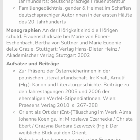
Jahrhunderts; deutschsprachige Frauenliteratur
Familiengedächtnis, gender & Heimat im Schaffen
deutschsprachiger Autorinnen in der ersten Hälfte
des 20. Jahrhunderts
Monographien
An der Hörigkeit sind die Hörigen
schuld. Frauenschicksale bei Marie von Ebner-
Eschenbach, Bertha von Suttner und Marie Eugenie
delle Grazie. Stuttgart: Verlag Hans-Dieter Heinz /
Akademischer Verlag Stuttgart 2002
Aufsätze und Beiträge
Zur Präsenz der Österreicherinnen in der
polnischen Literaturlandschaft. In: Knafl, Arnulf
(Hg.): Kanon und Literaturgeschichte. Beiträge zu
den Jahrestagungen 2005 und 2006 der
ehemaligen Werfel-StipendiatInnen. Wien:
Praesens Verlag 2010, s. 267-288
Orient als Ort der (Ent-)Täuschung im Werk Alma
Johanna Koenigs. In: Mirosława Czarnecka / Christa
Ebert / Grażyna Barbara Szewczyk (Hg.): Der
weibliche Blick auf den Orient.
Reisebeschreibungen europäischer Frauen im