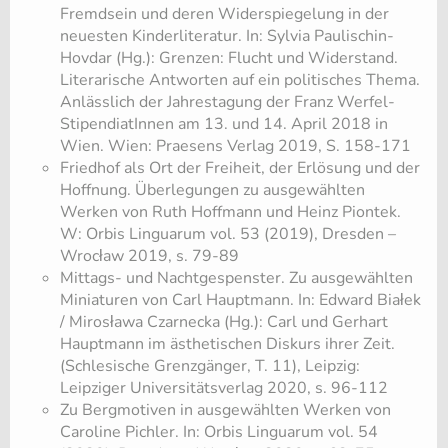
Fremdsein und deren Widerspiegelung in der
neuesten Kinderliteratur. In: Sylvia Paulischin-
Hovdar (Hg.): Grenzen: Flucht und Widerstand.
Literarische Antworten auf ein politisches Thema.
Anlässlich der Jahrestagung der Franz Werfel-
StipendiatInnen am 13. und 14. April 2018 in
Wien. Wien: Praesens Verlag 2019, S. 158-171
Friedhof als Ort der Freiheit, der Erlösung und der
Hoffnung. Überlegungen zu ausgewählten
Werken von Ruth Hoffmann und Heinz Piontek.
W: Orbis Linguarum vol. 53 (2019), Dresden –
Wrocław 2019, s. 79-89
Mittags- und Nachtgespenster. Zu ausgewählten
Miniaturen von Carl Hauptmann. In: Edward Białek
/ Mirosława Czarnecka (Hg.): Carl und Gerhart
Hauptmann im ästhetischen Diskurs ihrer Zeit.
(Schlesische Grenzgänger, T. 11), Leipzig:
Leipziger Universitätsverlag 2020, s. 96-112
Zu Bergmotiven in ausgewählten Werken von
Caroline Pichler. In: Orbis Linguarum vol. 54