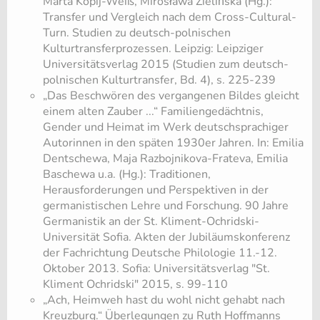
Marta Kopij-Weiß, Mirosława Zielińska (Hg.):
Transfer und Vergleich nach dem Cross-Cultural-
Turn. Studien zu deutsch-polnischen
Kulturtransferprozessen. Leipzig: Leipziger
Universitätsverlag 2015 (Studien zum deutsch-
polnischen Kulturtransfer, Bd. 4), s. 225-239
„Das Beschwören des vergangenen Bildes gleicht
einem alten Zauber ...“ Familiengedächtnis,
Gender und Heimat im Werk deutschsprachiger
Autorinnen in den späten 1930er Jahren. In: Emilia
Dentschewa, Maja Razbojnikova-Frateva, Emilia
Baschewa u.a. (Hg.): Traditionen,
Herausforderungen und Perspektiven in der
germanistischen Lehre und Forschung. 90 Jahre
Germanistik an der St. Kliment-Ochridski-
Universität Sofia. Akten der Jubiläumskonferenz
der Fachrichtung Deutsche Philologie 11.-12.
Oktober 2013. Sofia: Universitätsverlag "St.
Kliment Ochridski" 2015, s. 99-110
„Ach, Heimweh hast du wohl nicht gehabt nach
Kreuzburg.“ Überlegungen zu Ruth Hoffmanns