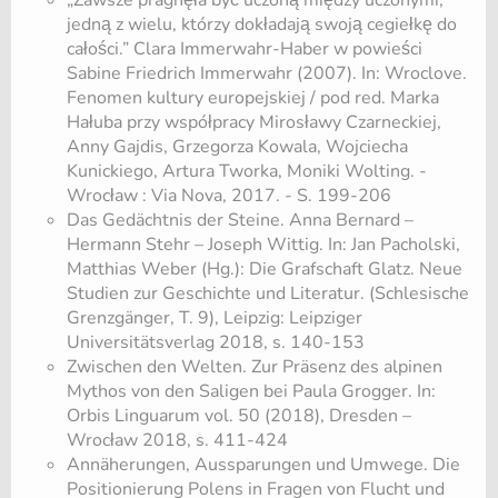
„Zawsze pragnęła być uczoną między uczonymi,
jedną z wielu, którzy dokładają swoją cegiełkę do
całości.” Clara Immerwahr-Haber w powieści
Sabine Friedrich Immerwahr (2007). In: Wroclove.
Fenomen kultury europejskiej / pod red. Marka
Hałuba przy współpracy Mirosławy Czarneckiej,
Anny Gajdis, Grzegorza Kowala, Wojciecha
Kunickiego, Artura Tworka, Moniki Wolting. -
Wrocław : Via Nova, 2017. - S. 199-206
Das Gedächtnis der Steine. Anna Bernard –
Hermann Stehr – Joseph Wittig. In: Jan Pacholski,
Matthias Weber (Hg.): Die Grafschaft Glatz. Neue
Studien zur Geschichte und Literatur. (Schlesische
Grenzgänger, T. 9), Leipzig: Leipziger
Universitätsverlag 2018, s. 140-153
Zwischen den Welten. Zur Präsenz des alpinen
Mythos von den Saligen bei Paula Grogger. In:
Orbis Linguarum vol. 50 (2018), Dresden –
Wrocław 2018, s. 411-424
Annäherungen, Aussparungen und Umwege. Die
Positionierung Polens in Fragen von Flucht und