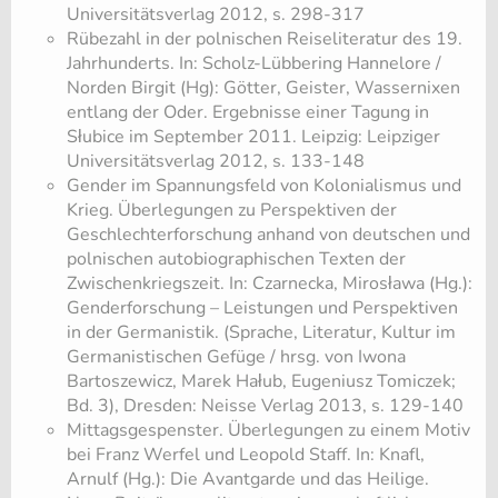
Universitätsverlag 2012, s. 298-317
Rübezahl in der polnischen Reiseliteratur des 19.
Jahrhunderts. In: Scholz-Lübbering Hannelore /
Norden Birgit (Hg): Götter, Geister, Wassernixen
entlang der Oder. Ergebnisse einer Tagung in
Słubice im September 2011. Leipzig: Leipziger
Universitätsverlag 2012, s. 133-148
Gender im Spannungsfeld von Kolonialismus und
Krieg. Überlegungen zu Perspektiven der
Geschlechterforschung anhand von deutschen und
polnischen autobiographischen Texten der
Zwischenkriegszeit. In: Czarnecka, Mirosława (Hg.):
Genderforschung – Leistungen und Perspektiven
in der Germanistik. (Sprache, Literatur, Kultur im
Germanistischen Gefüge / hrsg. von Iwona
Bartoszewicz, Marek Hałub, Eugeniusz Tomiczek;
Bd. 3), Dresden: Neisse Verlag 2013, s. 129-140
Mittagsgespenster. Überlegungen zu einem Motiv
bei Franz Werfel und Leopold Staff. In: Knafl,
Arnulf (Hg.): Die Avantgarde und das Heilige.