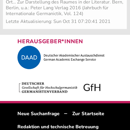
Ort… Zur Darstellung des Raumes in der Literatur. Bern,
Berlin, u.a.: Peter Lang Verlag 2016 (Jahrbuch für
Internationale Germanictik, Vol. 124)
Letzte Aktualisierung: Sun Oct 31 07:20:41 2021
HERAUSGEBER*INNEN
–
Neue Suchanfrage
Zur Startseite
Redaktion und technische Betreuung