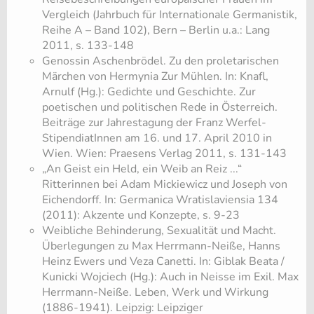
Vergleich (Jahrbuch für Internationale Germanistik,
Reihe A – Band 102), Bern – Berlin u.a.: Lang
2011, s. 133-148
Genossin Aschenbrödel. Zu den proletarischen
Märchen von Hermynia Zur Mühlen. In: Knafl,
Arnulf (Hg.): Gedichte und Geschichte. Zur
poetischen und politischen Rede in Österreich.
Beiträge zur Jahrestagung der Franz Werfel-
StipendiatInnen am 16. und 17. April 2010 in
Wien. Wien: Praesens Verlag 2011, s. 131-143
„An Geist ein Held, ein Weib an Reiz ...“
Ritterinnen bei Adam Mickiewicz und Joseph von
Eichendorff. In: Germanica Wratislaviensia 134
(2011): Akzente und Konzepte, s. 9-23
Weibliche Behinderung, Sexualität und Macht.
Überlegungen zu Max Herrmann-Neiße, Hanns
Heinz Ewers und Veza Canetti. In: Giblak Beata /
Kunicki Wojciech (Hg.): Auch in Neisse im Exil. Max
Herrmann-Neiße. Leben, Werk und Wirkung
(1886-1941). Leipzig: Leipziger