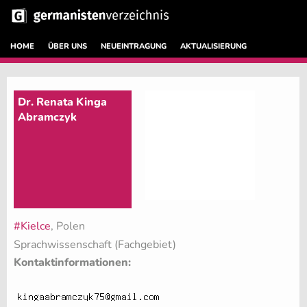
HOME
ÜBER UNS
NEUEINTRAGUNG
AKTUALISIERUNG
Dr. Renata Kinga
Abramczyk
#Kielce
, Polen
Sprachwissenschaft (Fachgebiet)
Kontaktinformationen: