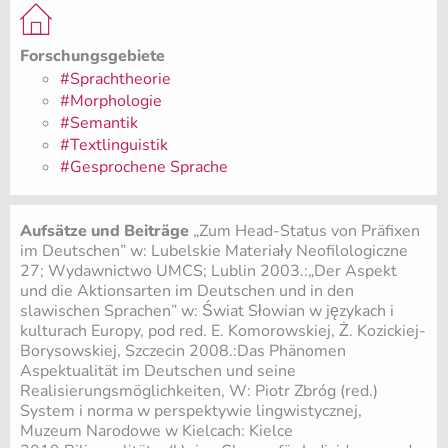
Forschungsgebiete
#Sprachtheorie
#Morphologie
#Semantik
#Textlinguistik
#Gesprochene Sprache
Aufsätze und Beiträge
„Zum Head-Status von Präfixen
im Deutschen” w: Lubelskie Materiały Neofilologiczne
27; Wydawnictwo UMCS; Lublin 2003.:„Der Aspekt
und die Aktionsarten im Deutschen und in den
slawischen Sprachen” w: Świat Słowian w językach i
kulturach Europy, pod red. E. Komorowskiej, Ż. Kozickiej-
Borysowskiej, Szczecin 2008.:Das Phänomen
Aspektualität im Deutschen und seine
Realisierungsmöglichkeiten, W: Piotr Zbróg (red.)
System i norma w perspektywie lingwistycznej,
Muzeum Narodowe w Kielcach: Kielce