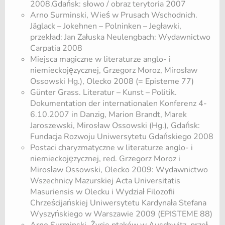
2008.Gdańsk: słowo / obraz terytoria 2007
Arno Surminski, Wieś w Prusach Wschodnich.
Jäglack – Jokehnen – Polninken – Jegławki,
przekład: Jan Załuska Neulengbach: Wydawnictwo
Carpatia 2008
Miejsca magiczne w literaturze anglo- i
niemieckojęzycznej, Grzegorz Moroz, Mirosław
Ossowski Hg.), Olecko 2008 (= Episteme 77)
Günter Grass. Literatur – Kunst – Politik.
Dokumentation der internationalen Konferenz 4-
6.10.2007 in Danzig, Marion Brandt, Marek
Jaroszewski, Mirosław Ossowski (Hg.), Gdańsk:
Fundacja Rozwoju Uniwersytetu Gdańskiego 2008
Postaci charyzmatyczne w literaturze anglo- i
niemieckojęzycznej, red. Grzegorz Moroz i
Mirosław Ossowski, Olecko 2009: Wydawnictwo
Wszechnicy Mazurskiej Acta Universitatis
Masuriensis w Olecku i Wydział Filozofii
Chrześcijańskiej Uniwersytetu Kardynała Stefana
Wyszyńskiego w Warszawie 2009 (EPISTEME 88)
Arno Surminski, Życie ptaków w Auschwitz, przeł.