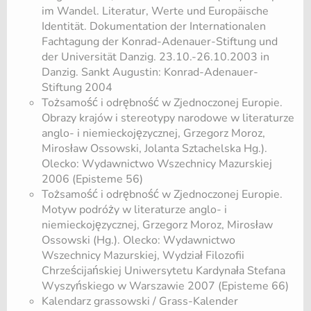
im Wandel. Literatur, Werte und Europäische
Identität. Dokumentation der Internationalen
Fachtagung der Konrad-Adenauer-Stiftung und
der Universität Danzig. 23.10.-26.10.2003 in
Danzig. Sankt Augustin: Konrad-Adenauer-
Stiftung 2004
Tożsamość i odrębność w Zjednoczonej Europie.
Obrazy krajów i stereotypy narodowe w literaturze
anglo- i niemieckojęzycznej, Grzegorz Moroz,
Mirosław Ossowski, Jolanta Sztachelska Hg.).
Olecko: Wydawnictwo Wszechnicy Mazurskiej
2006 (Episteme 56)
Tożsamość i odrębność w Zjednoczonej Europie.
Motyw podróży w literaturze anglo- i
niemieckojęzycznej, Grzegorz Moroz, Mirosław
Ossowski (Hg.). Olecko: Wydawnictwo
Wszechnicy Mazurskiej, Wydział Filozofii
Chrześcijańskiej Uniwersytetu Kardynała Stefana
Wyszyńskiego w Warszawie 2007 (Episteme 66)
Kalendarz grassowski / Grass-Kalender