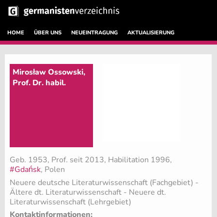
HOME
ÜBER UNS
NEUEINTRAGUNG
AKTUALISIERUNG
Mirosław Ossowski,
Prof. Dr. habil.
Geb. 1953, Prof. seit 2013, Habilitation 1996,
#Gdańsk
, Polen
Neuere deutsche Literaturwissenschaft (Fachgebiet)
-
Ältere dt. Literaturwissenschaft - Neuere dt.
Literaturwissenschaft (Lehrgebiet)
Kontaktinformationen: