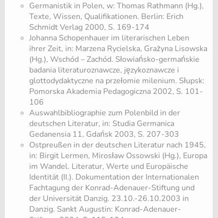
Germanistik in Polen, w: Thomas Rathmann (Hg.),
Texte, Wissen, Qualifikationen. Berlin: Erich
Schmidt Verlag 2000, S. 169-174
Johanna Schopenhauer im literarischen Leben
ihrer Zeit, in: Marzena Rycielska, Grażyna Lisowska
(Hg.), Wschód – Zachód. Słowiańsko-germańskie
badania literaturoznawcze, językoznawcze i
glottodydaktyczne na przełomie milenium. Słupsk:
Pomorska Akademia Pedagogiczna 2002, S. 101-
106
Auswahlbibliographie zum Polenbild in der
deutschen Literatur, in: Studia Germanica
Gedanensia 11, Gdańsk 2003, S. 207-303
Ostpreußen in der deutschen Literatur nach 1945,
in: Birgit Lermen, Mirosław Ossowski (Hg.), Europa
im Wandel. Literatur, Werte und Europäische
Identität (II.). Dokumentation der Internationalen
Fachtagung der Konrad-Adenauer-Stiftung und
der Universität Danzig. 23.10.-26.10.2003 in
Danzig. Sankt Augustin: Konrad-Adenauer-