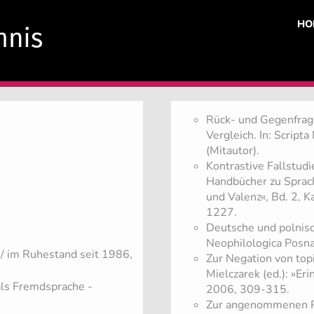
HO
Rück- und Gegenfrage
Vergleich. In: Script
(Mitautor).
Kontrastive Fallstudie
Handbücher zu Sprac
und Valenz«, Bd. 2, K
1227.
Deutsche und polnisc
Neophilologica Posna
t / im Ruhestand seit 1986,
Zur Negation von top
Mielczarek (ed.): »Eri
 als Fremdsprache -
2006, 309-315.
Zur angenommenen Per