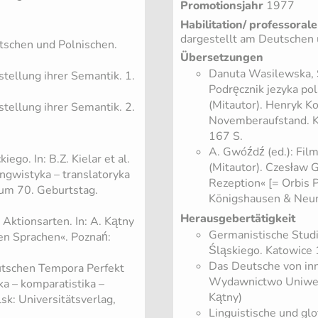
Promotionsjahr
1977
Habilitation/ professorale
dargestellt am Deutschen 
tschen und Polnischen.
Übersetzungen
Danuta Wasilewska, 
ellung ihrer Semantik. 1.
Podręcznik jezyka p
(Mitautor). Henryk 
ellung ihrer Semantik. 2.
Novemberaufstand. K
167 S.
A. Gwóźdź (ed.): Film
ego. In: B.Z. Kielar et al.
(Mitautor). Czesław 
ngwistyka – translatoryka
Rezeption« [= Orbis 
 zum 70. Geburtstag.
Königshausen & Neu
Herausgebertätigkeit
Aktionsarten. In: A. Kątny
Germanistische Studi
hen Sprachen«. Poznań:
Śląskiego. Katowice 1
Das Deutsche von inn
eutschen Tempora Perfekt
Wydawnictwo Uniwers
ka – komparatistika –
Kątny)
lsk: Universitätsverlag,
Linguistische und glo