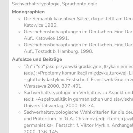
Sachverhaltstypologie, Sprachontologie
Monographien
Die Semantik kausativer Sätze, dargestellt am Deu
Katowice 1985.
Geschehensbehauptungen im Deutschen. Eine Darst
Aufl. Katowice 1991.
Geschehensbehauptungen im Deutschen. Eine Darst
Aufl. Tostadt b. Hamburg. 1998.
Aufsätze und Beiträge
"Zu" i "so" jako przydawki gradacyjne języka niemiecki
(eds.): »Problemy komunikacji międzykulturowej. Li
– glottodydaktyka«. Festschr. f. Franciszek Grucza
Warszawa 2000, 397-401.
Sachverhaltstypologie im Verhältnis zu Aspekt und 
(ed.): »Aspektualität in germanischen und slawisc
Universitätsverlag, 2000, 68-74.
Sachverhaltstypologische Wahlkriterien für die d
und Präteritum. In: G.A. Chramov (ed): »Teorija jazy
germanistika«. Festschr. f. Viktor Myrkin. Archange
2000, 136-145.