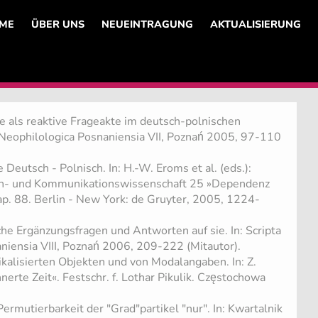
ME
ÜBER UNS
NEUEINTRAGUNG
AKTUALISIERUNG
 als reaktive Frageakte im deutsch-polnischen
a Neophilologica Posnaniensia VII, Poznań 2005, 97-110
 Deutsch - Polnisch. In: H.-W. Eroms et al. (eds.):
h- und Kommunikationswissenschaft 25 »Dependenz
ap. 88. Berlin - New York: de Gruyter, 2005, 1224-
he Ergänzungsfragen und Antworten auf sie. In: Scripta
niensia VIII, Poznań 2006, 209-222 (Mitautor).
ikalisierten Objekten und von Modalangaben. In: Z.
nnerte Zeit«. Festschr. f. Lothar Pikulik. Częstochowa
mutierbarkeit der "Grad"partikel "nur". In: Kwartalnik