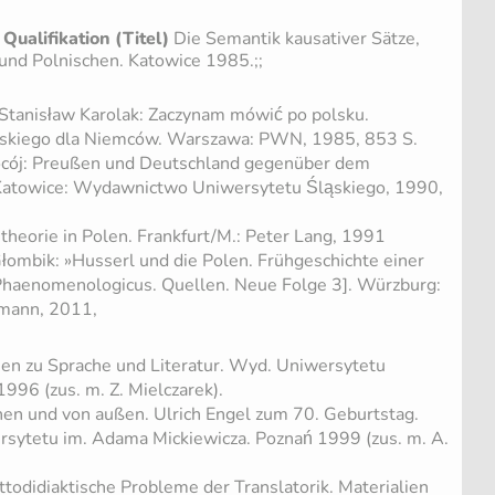
 Qualifikation (Titel)
Die Semantik kausativer Sätze,
und Polnischen. Katowice 1985.;;
Stanisław Karolak: Zaczynam mówić po polsku.
olskiego dla Niemców. Warszawa: PWN, 1985, 853 S.
Kocój: Preußen und Deutschland gegenüber dem
atowice: Wydawnictwo Uniwersytetu Śląskiego, 1990,
theorie in Polen. Frankfurt/M.: Peter Lang, 1991
Głombik: »Husserl und die Polen. Frühgeschichte einer
Phaenomenologicus. Quellen. Neue Folge 3]. Würzburg:
mann, 2011,
en zu Sprache und Literatur. Wyd. Uniwersytetu
996 (zus. m. Z. Mielczarek).
en und von außen. Ulrich Engel zum 70. Geburtstag.
ytetu im. Adama Mickiewicza. Poznań 1999 (zus. m. A.
ttodidiaktische Probleme der Translatorik. Materialien