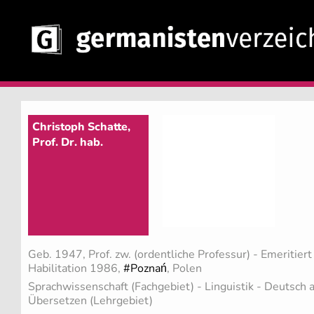
Christoph Schatte,
Prof. Dr. hab.
Geb. 1947, Prof. zw. (ordentliche Professur) - Emeritier
Habilitation 1986,
#Poznań
, Polen
Sprachwissenschaft (Fachgebiet)
- Linguistik - Deutsch
Übersetzen (Lehrgebiet)