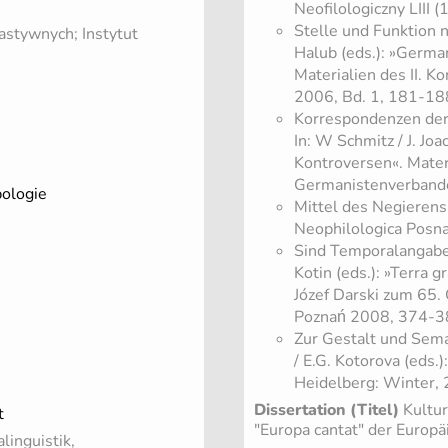
Neofilologiczny LIII 
Stelle und Funktion 
astywnych; Instytut
Halub (eds.): »Germa
Materialien des II. 
2006, Bd. 1, 181-18
Korrespondenzen der
In: W Schmitz / J. Jo
Kontroversen«. Mater
Germanistenverband
pologie
Mittel des Negierens
Neophilologica Posna
Sind Temporalangaben
Kotin (eds.): »Terra 
Józef Darski zum 65.
Poznań 2008, 374-3
Zur Gestalt und Sema
/ E.G. Kotorova (eds.
Heidelberg: Winter,
Dissertation (Titel)
Kultur
t
"Europa cantat" der Europ
linguistik,