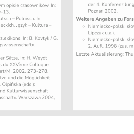
der 4. Konferenz Jung
m opisie czasowników. In:
Poznań 2002.
9-13.
sch – Polnisch. In:
Weitere Angaben zu Fors
eckich. Język – Kultura –
Niemiecko-polski sł
.
Lipczuk u.a.).
lexikons. In: B. Kovtyk / G.
Niemiecko-polski sł
gswissenschaft«.
2. Aufl. 1998 (zus. m
Letzte Aktualisierung: Th
r Sätze, In: H. Weydt
tes du XXVème Colloque
kfurt/M. 2002, 273-278.
tze und die Möglichkeit
 Olpińska (eds.):
 und Kulturwissenschaft
nschaft«. Warszawa 2004,