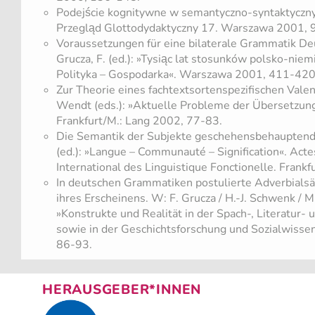
Podejście kognitywne w semantyczno-syntaktyczny
Przegląd Glottodydaktyczny 17. Warszawa 2001, 
Voraussetzungen für eine bilaterale Grammatik Deut
Grucza, F. (ed.): »Tysiąc lat stosunków polsko-niemi
Polityka – Gospodarka«. Warszawa 2001, 411-420
Zur Theorie eines fachtextsortenspezifischen Valenz
Wendt (eds.): »Aktuelle Probleme der Übersetzun
Frankfurt/M.: Lang 2002, 77-83.
Die Semantik der Subjekte geschehensbehauptende
(ed.): »Langue – Communauté – Signification«. Ac
International des Linguistique Fonctionelle. Fran
In deutschen Grammatiken postulierte Adverbialsä
ihres Erscheinens. W: F. Grucza / H.-J. Schwenk / M.
»Konstrukte und Realität in der Spach-, Literatur-
sowie in der Geschichtsforschung und Sozialwisse
86-93.
HERAUSGEBER*INNEN