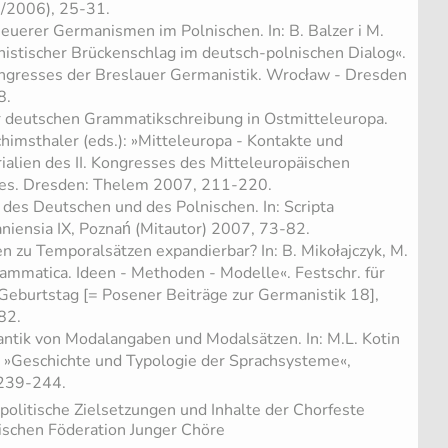
(1/2006), 25-31.
neuerer Germanismen im Polnischen. In: B. Balzer i M.
nistischer Brückenschlag im deutsch-polnischen Dialog«.
Kongresses der Breslauer Germanistik. Wrocław - Dresden
8.
 deutschen Grammatikschreibung in Ostmitteleuropa.
achimsthaler (eds.): »Mitteleuropa - Kontakte und
ialien des II. Kongresses des Mitteleuropäischen
es. Dresden: Thelem 2007, 211-220.
 des Deutschen und des Polnischen. In: Scripta
niensia IX, Poznań (Mitautor) 2007, 73-82.
 zu Temporalsätzen expandierbar? In: B. Mikołajczyk, M.
grammatica. Ideen - Methoden - Modelle«. Festschr. für
 Geburtstag [= Posener Beiträge zur Germanistik 18],
82.
ntik von Modalangaben und Modalsätzen. In: M.L. Kotin
): »Geschichte und Typologie der Sprachsysteme«,
 239-244.
politische Zielsetzungen und Inhalte der Chorfeste
äischen Föderation Junger Chöre