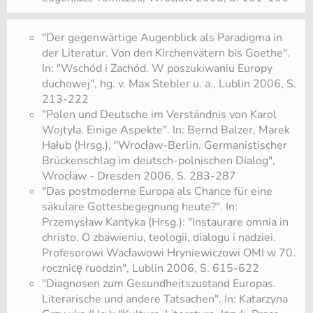
"Der gegenwärtige Augenblick als Paradigma in
der Literatur. Von den Kirchenvätern bis Goethe".
In: "Wschód i Zachód. W poszukiwaniu Europy
duchowej", hg. v. Max Stebler u. a., Lublin 2006, S.
213-222
"Polen und Deutsche im Verständnis von Karol
Wojtyła. Einige Aspekte". In: Bernd Balzer, Marek
Hałub (Hrsg.), "Wrocław-Berlin. Germanistischer
Brückenschlag im deutsch-polnischen Dialog",
Wrocław - Dresden 2006, S. 283-287
"Das postmoderne Europa als Chance für eine
säkulare Gottesbegegnung heute?". In:
Przemysław Kantyka (Hrsg.): "Instaurare omnia in
christo. O zbawieniu, teologii, dialogu i nadziei.
Profesorowi Wacławowi Hryniewiczowi OMI w 70.
rocznicę ruodzin", Lublin 2006, S. 615-622
"Diagnosen zum Gesundheitszustand Europas.
Literarische und andere Tatsachen". In: Katarzyna