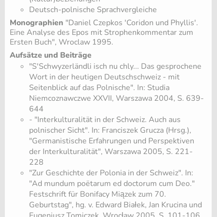
Deutsch-polnische Sprachvergleiche
Monographien
"Daniel Czepkos 'Coridon und Phyllis'.
Eine Analyse des Epos mit Strophenkommentar zum
Ersten Buch", Wroclaw 1995.
Aufsätze und Beiträge
"S'Schwyzerländli isch nu chly... Das gesprochene
Wort in der heutigen Deutschschweiz - mit
Seitenblick auf das Polnische". In: Studia
Niemcoznawczwe XXVII, Warszawa 2004, S. 639-
644
- "Interkulturalität in der Schweiz. Auch aus
polnischer Sicht". In: Franciszek Grucza (Hrsg.),
"Germanistische Erfahrungen und Perspektiven
der Interkulturalität", Warszawa 2005, S. 221-
228
"Zur Geschichte der Polonia in der Schweiz". In:
"Ad mundum poëtarum ed doctorum cum Deo."
Festschrift für Bonifacy Miązek zum 70.
Geburtstag", hg. v. Edward Białek, Jan Krucina und
Eugeniusz Tomiczek, Wrocław 2005, S. 101-106