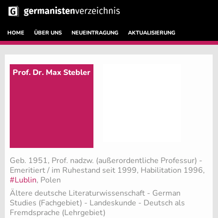
HOME
ÜBER UNS
NEUEINTRAGUNG
AKTUALISIERUNG
Prof. Dr. Max Stebler
Geb. 1951, Prof. nadzw. (außerordentliche Professur) -
Emeritiert / im Ruhestand seit 1999, Habilitation 1996,
#Lublin
, Polen
Ältere deutsche Literaturwissenschaft - German
Studies (Fachgebiet)
- Landeskunde - Deutsch als
Fremdsprache (Lehrgebiet)