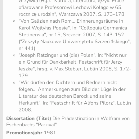
Grzywka (Hg.): "Kultura, Literatura, Język. Prace
ofiarowane Profesorowi Lechowi Kolago w 65.
rocznicę urodzin", Warszawa 2007, S. 173-178
"Von Galizien nach Rom... Erinnerungsräume in
Karol Wojtyłas Poesie". In: "Colloquia Germanica
Stetinensia", nr 15, Szczecin 2007, S. 143-152
("Zeszyty Naukowe Uniwersytetu Szczecińskiego",
nr 441)
"Joseph Ratzinger und (die) Polen". In: "Nicht nur
ein Grund für Dankbarkeit. Festschrift für Jerzy
Jeszke", hrsg. v. Max Stebler, Lublin 2008, S. 172-
179
"Wir dürfen den Dichtern und Rednern nicht
folgen... Anmerkungen zum Bild der Lüge in der
Literatur des deutschen Barock und seine
Herkunft". In: "Festschrift für Alfons Pilorz", Lublin
2008.
Dissertation (Titel)
Die Prädestination in Wolfram von
Eschenbachs "Parzival"
Promotionsjahr
1981