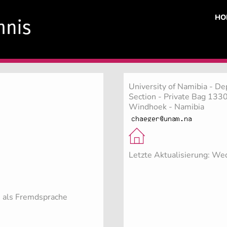
HO
University of Namibia - D
Section - Private Bag 13
Windhoek - Namibia
Letzte Aktualisierung: We
ch als Fremdsprache