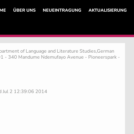
ME
ÜBER UNS
NEUEINTRAGUNG
AKTUALISIERUNG
epartment of Language and Literature Studies,German
301 - 340 Mandume Ndemufayo Avenue - Pioneerspark -
d Jul 2 12:39:06 2014