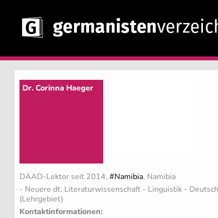
Dr. Corinna Haeger
DAAD-Lektor seit 2014,
#Namibia
, Namibia
- Neuere dt. Literaturwissenschaft - Linguistik - Deuts
(Lehrgebiet)
Kontaktinformationen: