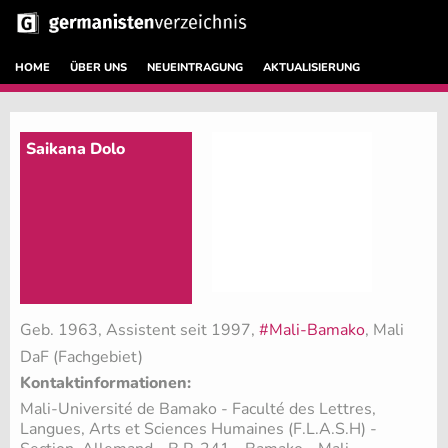
HOME
ÜBER UNS
NEUEINTRAGUNG
AKTUALISIERUNG
Saikana Dolo
Geb. 1963, Assistent seit 1997,
#Mali-Bamako
, Mali
DaF (Fachgebiet)
Kontaktinformationen:
Mali-Université de Bamako - Faculté des Lettres,
Langues, Arts et Sciences Humaines (F.L.A.S.H) -