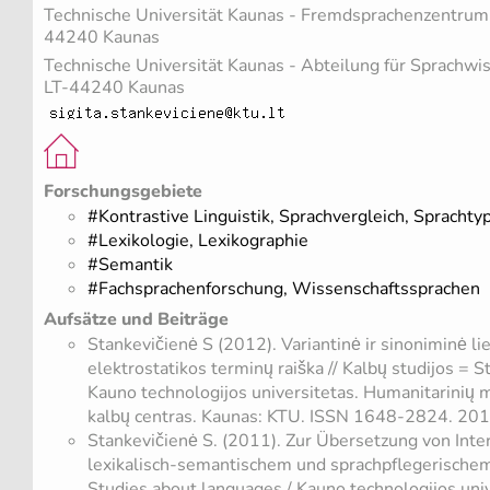
Technische Universität Kaunas - Fremdsprachenzentrum 
44240 Kaunas
Technische Universität Kaunas - Abteilung für Sprachwi
LT-44240 Kaunas
Forschungsgebiete
#Kontrastive Linguistik, Sprachvergleich, Sprachty
#Lexikologie, Lexikographie
#Semantik
#Fachsprachenforschung, Wissenschaftssprachen
Aufsätze und Beiträge
Stankevičienė S (2012). Variantinė ir sinoniminė lie
elektrostatikos terminų raiška // Kalbų studijos = 
Kauno technologijos universitetas. Humanitarinių m
kalbų centras. Kaunas: KTU. ISSN 1648-2824. 2012
Stankevičienė S. (2011). Zur Übersetzung von Inte
lexikalisch-semantischem und sprachpflegerischem 
Studies about languages / Kauno technologijos uni