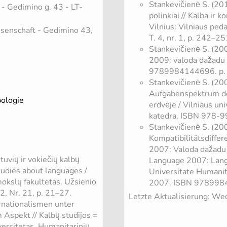
Stankevičienė S. (20
- Gedimino g. 43 - LT-
polinkiai // Kalba ir 
Vilnius: Vilniaus pe
ssenschaft - Gedimino 43,
T. 4, nr. 1, p. 242–25
Stankevičienė S. (200
2009: valoda dažadu 
9789984144696. p.
Stankevičienė S. (20
Aufgabenspektrum de
pologie
erdvėje / Vilniaus un
katedra. ISBN 978-9
Stankevičienė S. (200
Kompatibilitätsdiffe
2007: Valoda dažadu k
tuvių ir vokiečių kalbų
Language 2007: Langu
Studies about languages /
Universitate Humanit
okslų fakultetas. Užsienio
2007. ISBN 9789984
, Nr. 21, p. 21–27.
Letzte Aktualisierung: W
rnationalismen unter
Aspekt // Kalbų studijos =
versitetas. Humanitarinių