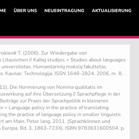
ME
ÜBER UNS
NEUEINTRAGUNG
AKTUALISIERUNG
linskienė T. (2006). Zur Wiedergabe von
Litauischen // Kalbų studijos = Studies about languages
 universitetas. Humanitarinių mokslų fakultetas.
as. Kaunas: Technologija. ISSN 1648-2824. 2006, nr. 8,
011). Die Normierung von Nomina qualitatis im
uswirkung auf ihre Übersetzung // Sprachpflege in der
eiträge zur Praxis der Sprachpolitik in kleineren
= Language policy in the practice of translating:
ng the practice of language policy in smaller linguistic
rt am Main: Peter lang, 2011. (Sprachkönnen und
n Europa, Bd. 3, 1863-723X). ISBN 9783631600504. p.