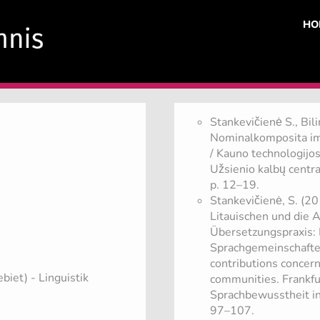
HO
Stankevičienė S., Bi
Nominalkomposita im 
/ Kauno technologijos
Užsienio kalbų centr
p. 12–19.
Stankevičienė, S. (2
Litauischen und die A
Übersetzungspraxis: B
Sprachgemeinschaften 
contributions concerni
ebiet)
- Linguistik
communities. Frankfu
Sprachbewusstheit i
97–107.