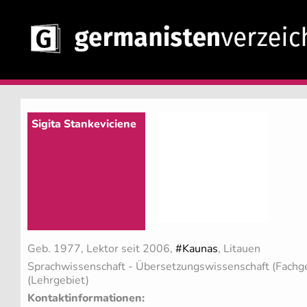
Sigita Stankeviciene
Geb. 1977, Lektor seit 2006,
#Kaunas
, Litauen
Sprachwissenschaft - Übersetzungswissenschaft (Fachg
(Lehrgebiet)
Kontaktinformationen: