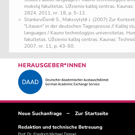
mokslų fakultetas. Užsienio kalbų centras. Kaunas
2824. 2011, nr. 18, p. 5–12.
Stankevičienė S., Maksvytytė J. (2007) Zur Kontex
"Litauen" in der deutschen Tagespresse // Kalbų st
languages / Kauno technologijos universitetas. Hu
fakultetas. Užsienio kalbų centras. Kaunas: Techn
2007, nr. 11, p. 43–50.
HERAUSGEBER*INNEN
–
Neue Suchanfrage
Zur Startseite
Redaktion und technische Betreuung
Prof. Dr. Friedrich Michael Dimpel