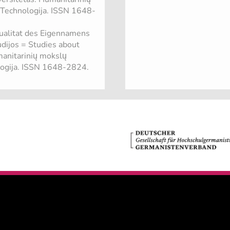
: Technologija. ISSN 1648-
tualitat des Eigennamens
udijos = Studies about
manitarinių mokslų
ologija. ISSN 1648-2824.