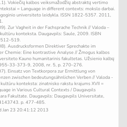
11). Vokiečių kalbos veiksmažodžių abstraktų vertimo
kontekstai = Language in different contexts: mokslo darbai.
dagoginio universiteto leidykla. ISSN 1822-5357. 2011,
1.
9). Zur Vagheit in der Fachsprache Technik // Valoda –
kultūru konteksta. Daugavpils: Saule, 2009. ISBN
 512–519.
08). Ausdrucksformen Direktiver Sprechakte im
r Chemie: Eine kontrastive Analyse // Žmogus kalbos
iversiteto Kauno humanitarinis fakultetas. Užsienio kalbų
955-33-373-9, 2008, nr. 5, p. 270–276.
7). Einsatz von Textkorpora zur Ermittlung von
renzen zwischen bedeutungsähnlichen Verben // Valoda -
ultūru konteksta: zinatnisko rakstu krajums XVII =
age in Various Cultural Contexts / Daugavpils
ara Fakultate. Daugavpils: Daugavpils Universitate,
143743. p. 477-485.
ed Jan 23 20:41:12 2013