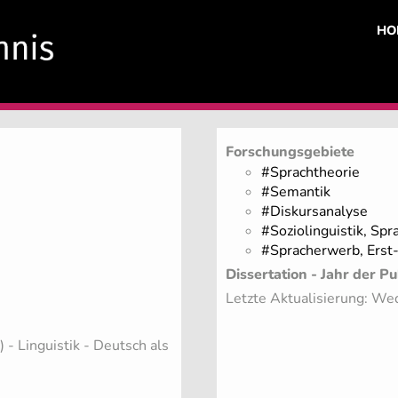
HO
Forschungsgebiete
#Sprachtheorie
#Semantik
#Diskursanalyse
#Soziolinguistik, Spr
#Spracherwerb, Erst
Dissertation - Jahr der Pu
Letzte Aktualisierung: W
t)
- Linguistik - Deutsch als