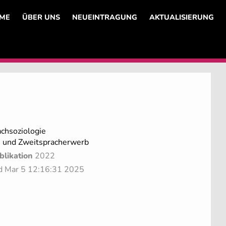
ME
ÜBER UNS
NEUEINTRAGUNG
AKTUALISIERUNG
achsoziologie
- und Zweitspracherwerb
blikation
2022
ed Mar 5 12:16:31 2025