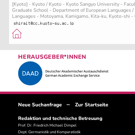
[Kyoto] - Kyoto / Kyoto - Kyoto Sangyo University - Facul
Graduate School - Department of European Languages / D
Languages - Motoyama, Kamigamo, Kita-ku, Kyoto-shi 
HERAUSGEBER*INNEN
–
Neue Suchanfrage
Zur Startseite
Redaktion und technische Betreuung
Prof. Dr. Friedrich Michael Dimpel
Dept. Germanistik und Komparatistik