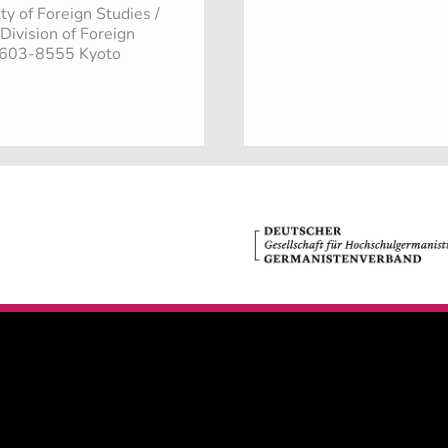
ty of Foreign Studies /
ivision of Foreign
- 603-8555 Kyoto