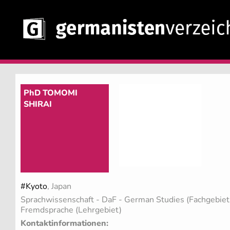
PhD TOMOMI
SHIRAI
#Kyoto
, Japan
Sprachwissenschaft - DaF - German Studies (Fachgebie
Fremdsprache (Lehrgebiet)
Kontaktinformationen: