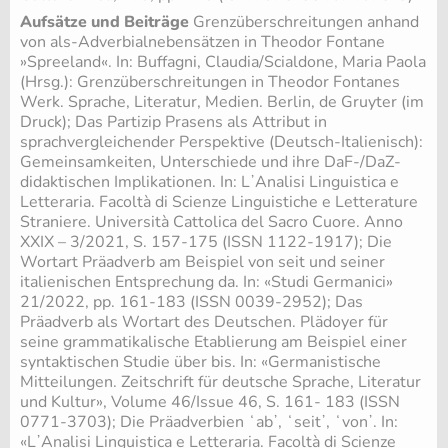
Aufsätze und Beiträge
Grenzüberschreitungen anhand
von als-Adverbialnebensätzen in Theodor Fontane
»Spreeland«. In: Buffagni, Claudia/Scialdone, Maria Paola
(Hrsg.): Grenzüberschreitungen in Theodor Fontanes
Werk. Sprache, Literatur, Medien. Berlin, de Gruyter (im
Druck); Das Partizip Prasens als Attribut in
sprachvergleichender Perspektive (Deutsch-Italienisch):
Gemeinsamkeiten, Unterschiede und ihre DaF-/DaZ-
didaktischen Implikationen. In: LʼAnalisi Linguistica e
Letteraria. Facoltà di Scienze Linguistiche e Letterature
Straniere. Università Cattolica del Sacro Cuore. Anno
XXIX – 3/2021, S. 157-175 (ISSN 1122-1917); Die
Wortart Präadverb am Beispiel von seit und seiner
italienischen Entsprechung da. In: «Studi Germanici»
21/2022, pp. 161-183 (ISSN 0039-2952); Das
Präadverb als Wortart des Deutschen. Plädoyer für
seine grammatikalische Etablierung am Beispiel einer
syntaktischen Studie über bis. In: «Germanistische
Mitteilungen. Zeitschrift für deutsche Sprache, Literatur
und Kultur», Volume 46/Issue 46, S. 161- 183 (ISSN
0771-3703); Die Präadverbien ʻabʼ, ʻseitʼ, ʻvonʼ. In:
«LʼAnalisi Linguistica e Letteraria. Facoltà di Scienze