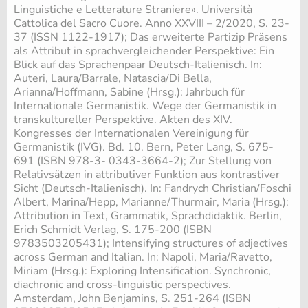
Linguistiche e Letterature Straniere». Università
Cattolica del Sacro Cuore. Anno XXVIII – 2/2020, S. 23-
37 (ISSN 1122-1917); Das erweiterte Partizip Präsens
als Attribut in sprachvergleichender Perspektive: Ein
Blick auf das Sprachenpaar Deutsch-Italienisch. In:
Auteri, Laura/Barrale, Natascia/Di Bella,
Arianna/Hoffmann, Sabine (Hrsg.): Jahrbuch für
Internationale Germanistik. Wege der Germanistik in
transkultureller Perspektive. Akten des XIV.
Kongresses der Internationalen Vereinigung für
Germanistik (IVG). Bd. 10. Bern, Peter Lang, S. 675-
691 (ISBN 978-3- 0343-3664-2); Zur Stellung von
Relativsätzen in attributiver Funktion aus kontrastiver
Sicht (Deutsch-Italienisch). In: Fandrych Christian/Foschi
Albert, Marina/Hepp, Marianne/Thurmair, Maria (Hrsg.):
Attribution in Text, Grammatik, Sprachdidaktik. Berlin,
Erich Schmidt Verlag, S. 175-200 (ISBN
9783503205431); Intensifying structures of adjectives
across German and Italian. In: Napoli, Maria/Ravetto,
Miriam (Hrsg.): Exploring Intensification. Synchronic,
diachronic and cross-linguistic perspectives.
Amsterdam, John Benjamins, S. 251-264 (ISBN