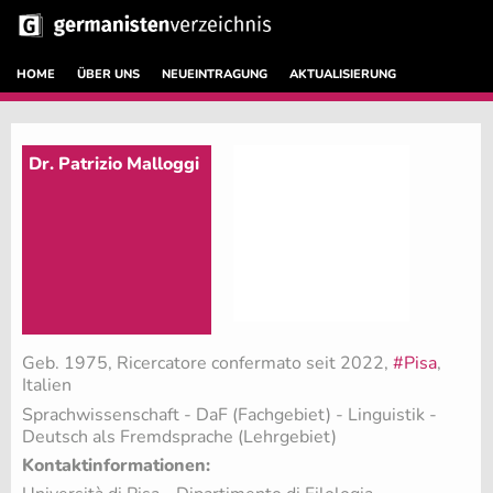
HOME
ÜBER UNS
NEUEINTRAGUNG
AKTUALISIERUNG
Dr. Patrizio Malloggi
Geb. 1975, Ricercatore confermato seit 2022,
#Pisa
,
Italien
Sprachwissenschaft - DaF (Fachgebiet)
- Linguistik -
Deutsch als Fremdsprache (Lehrgebiet)
Kontaktinformationen: