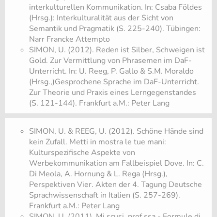
interkulturellen Kommunikation. In: Csaba Földes
(Hrsg.): Interkulturalität aus der Sicht von
Semantik und Pragmatik (S. 225-240). Tübingen:
Narr Francke Attempto
SIMON, U. (2012). Reden ist Silber, Schweigen ist
Gold. Zur Vermittlung von Phrasemen im DaF-
Unterricht. In: U. Reeg, P. Gallo & S.M. Moraldo
(Hrsg.,)Gesprochene Sprache im DaF-Unterricht.
Zur Theorie und Praxis eines Lerngegenstandes
(S. 121-144). Frankfurt a.M.: Peter Lang
SIMON, U. & REEG, U. (2012). Schöne Hände sind
kein Zufall. Metti in mostra le tue mani:
Kulturspezifische Aspekte von
Werbekommunikation am Fallbeispiel Dove. In: C.
Di Meola, A. Hornung & L. Rega (Hrsg.),
Perspektiven Vier. Akten der 4. Tagung Deutsche
Sprachwissenschaft in Italien (S. 257-269).
Frankfurt a.M.: Peter Lang
SIMON, U. (2011). Mi scusi, prof.ssa - Formule di