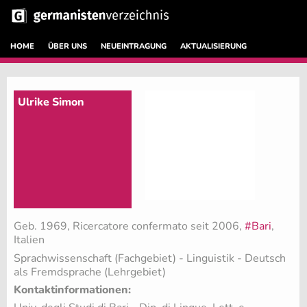
HOME
ÜBER UNS
NEUEINTRAGUNG
AKTUALISIERUNG
Ulrike Simon
Geb. 1969, Ricercatore confermato seit 2006,
#Bari
,
Italien
Sprachwissenschaft (Fachgebiet)
- Linguistik - Deutsch
als Fremdsprache (Lehrgebiet)
Kontaktinformationen: