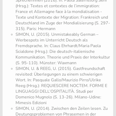
SprecherInnen (2016). In: Paola Salerni/Jörg Senf
(Hrsg.): Textes et contextes de l’immigration:
France et Allemagne face à la mondialisation -
Texte und Kontexte der Migration: Frankreich und
Deutschland im Zuge der Mondialisierung (S. 297-
315). Paris: Hermann
SIMON, U. (2015). Unmistakeably German –
Werbespots im Unterricht Deutsch als
Fremdsprache. In: Claus Ehrhardt/Maria Paola
Scialdone (Hrsg.): Die deutsch-italienische
Kommunikation. Theorie und Praxis der Interkultur
(S. 95-110). Münster: Waxmann
SIMON, U. & REEG, U. (2015). Gastfreundschaft
revisited: Überlegungen zu einem schwierigen
Wort. In: Pasquale Gallo/Maurizio Pirro/Ulrike
Reeg (Hrsg.): REQUIESCERE NOCTEM. FORME E
LINGUAGGI DELL’OSPITALITÀ. Studi per
Domenico Mugnolo (S. 13-26). Milano-Udine:
Mimesis Edizioni
SIMON, U. (2014). Zwischen den Zeilen lesen. Zu
Deutungsproblemen von Phrasemen in der