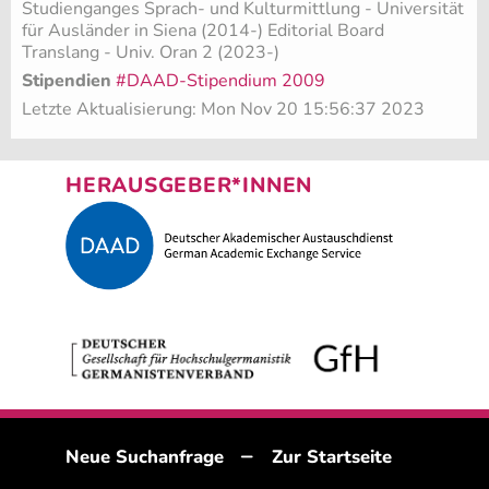
Studienganges Sprach- und Kulturmittlung - Universität
für Ausländer in Siena (2014-) Editorial Board
Translang - Univ. Oran 2 (2023-)
Stipendien
#DAAD-Stipendium 2009
Letzte Aktualisierung: Mon Nov 20 15:56:37 2023
HERAUSGEBER*INNEN
–
Neue Suchanfrage
Zur Startseite