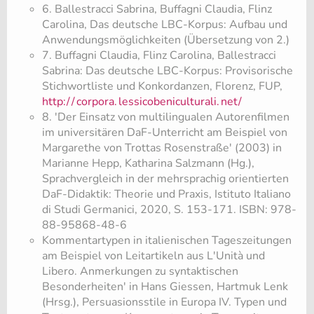
6. Ballestracci Sabrina, Buffagni Claudia, Flinz
Carolina, Das deutsche LBC-Korpus: Aufbau und
Anwendungsmöglichkeiten (Übersetzung von 2.)
7. Buffagni Claudia, Flinz Carolina, Ballestracci
Sabrina: Das deutsche LBC-Korpus: Provisorische
Stichwortliste und Konkordanzen, Florenz, FUP,
http:/
/
corpora.
lessicobeniculturali.
net/
8. 'Der Einsatz von multilingualen Autorenfilmen
im universitären DaF-Unterricht am Beispiel von
Margarethe von Trottas Rosenstraße' (2003) in
Marianne Hepp, Katharina Salzmann (Hg.),
Sprachvergleich in der mehrsprachig orientierten
DaF-Didaktik: Theorie und Praxis, Istituto Italiano
di Studi Germanici, 2020, S. 153-171. ISBN: 978-
88-95868-48-6
Kommentartypen in italienischen Tageszeitungen
am Beispiel von Leitartikeln aus L'Unità und
Libero. Anmerkungen zu syntaktischen
Besonderheiten' in Hans Giessen, Hartmuk Lenk
(Hrsg.), Persuasionsstile in Europa IV. Typen und