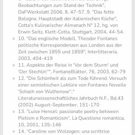
Beobachtungen zum Stand der Technik",
DaFWerkstatt 2006, 8, 47-57. 9. "Das fette
Bologna. Hauptstadt der italienischen Küche",
Cotta's Kulinarischer Almanach N° 12, hg. von
Erwin Seitz, Klett-Cotta, Stuttgart, 2004, 44-54.
10. "Das englische Modell. Theodor Fontanes
politische Korrespondenzen aus London aus der
Zeit zwischen 1855 und 1859", Interlitteraria,
2003, 404-419
11. Aspekte der Reise in 'Vor dem Sturm' und
'Der Stechlin''", FontaneBlätter, 76, 2003, 62-79
12. "Die Schönheit als zum Tode führend. Versuch
einer semiotischen Lektüre von Fontanes Novelle
'Schach von Wuthenow'',"
Literaturwissenschaftliches Jahrbuch N.F., Bd.43
(2002) August-September, 151-170
13. “Luise Hensel: passionate poetry between
Pietism e Romanticism”, La Questione romantica,
10, 2001, 135-146
14. “Caroline von Wolzogen: una scrittrice