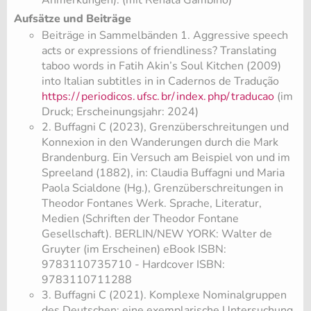
Anmerkungen). (mit Renata Gambino)
Aufsätze und Beiträge
Beiträge in Sammelbänden 1. Aggressive speech
acts or expressions of friendliness? Translating
taboo words in Fatih Akin’s Soul Kitchen (2009)
into Italian subtitles in in Cadernos de Tradução
https:/
/
periodicos.
ufsc.
br/
index.
php/
traducao
(im
Druck; Erscheinungsjahr: 2024)
2. Buffagni C (2023), Grenzüberschreitungen und
Konnexion in den Wanderungen durch die Mark
Brandenburg. Ein Versuch am Beispiel von und im
Spreeland (1882), in: Claudia Buffagni und Maria
Paola Scialdone (Hg.), Grenzüberschreitungen in
Theodor Fontanes Werk. Sprache, Literatur,
Medien (Schriften der Theodor Fontane
Gesellschaft). BERLIN/NEW YORK: Walter de
Gruyter (im Erscheinen) eBook ISBN:
9783110735710 - Hardcover ISBN:
9783110711288
3. Buffagni C (2021). Komplexe Nominalgruppen
des Deutschen: eine exemplarische Untersuchung