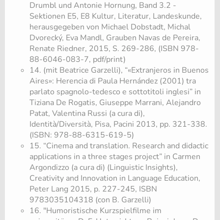
Drumbl und Antonie Hornung, Band 3.2 -
Sektionen E5, E8 Kultur, Literatur, Landeskunde,
herausgegeben von Michael Dobstadt, Michal
Dvorecký, Eva Mandl, Grauben Navas de Pereira,
Renate Riedner, 2015, S. 269-286, (ISBN 978-
88-6046-083-7, pdf/print)
14. (mit Beatrice Garzelli), “«Extranjeros in Buenos
Aires»: Herencia di Paula Hernández (2001) tra
parlato spagnolo-tedesco e sottotitoli inglesi” in
Tiziana De Rogatis, Giuseppe Marrani, Alejandro
Patat, Valentina Russi (a cura di),
Identità/Diversità, Pisa, Pacini 2013, pp. 321-338.
(ISBN: 978-88-6315-619-5)
15. “Cinema and translation. Research and didactic
applications in a three stages project” in Carmen
Argondizzo (a cura di) (Linguistic Insights),
Creativity and Innovation in Language Education,
Peter Lang 2015, p. 227-245, ISBN
9783035104318 (con B. Garzelli)
16. "Humoristische Kurzspielfilme im