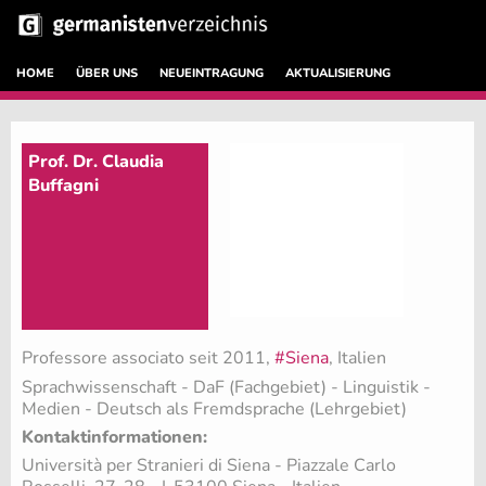
HOME
ÜBER UNS
NEUEINTRAGUNG
AKTUALISIERUNG
Prof. Dr. Claudia
Buffagni
Professore associato seit 2011,
#Siena
, Italien
Sprachwissenschaft - DaF (Fachgebiet)
- Linguistik -
Medien - Deutsch als Fremdsprache (Lehrgebiet)
Kontaktinformationen:
Università per Stranieri di Siena - Piazzale Carlo