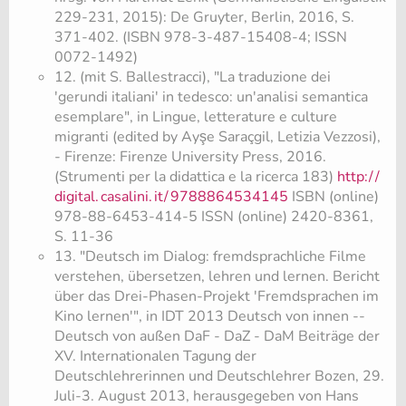
229-231, 2015): De Gruyter, Berlin, 2016, S.
371-402. (ISBN 978-3-487-15408-4; ISSN
0072-1492)
12. (mit S. Ballestracci), "La traduzione dei
'gerundi italiani' in tedesco: un'analisi semantica
esemplare", in Lingue, letterature e culture
migranti (edited by Ayşe Saraçgil, Letizia Vezzosi),
- Firenze: Firenze University Press, 2016.
(Strumenti per la didattica e la ricerca 183)
http:/
/
digital.
casalini.
it/
9788864534145
ISBN (online)
978-88-6453-414-5 ISSN (online) 2420-8361,
S. 11-36
13. "Deutsch im Dialog: fremdsprachliche Filme
verstehen, übersetzen, lehren und lernen. Bericht
über das Drei-Phasen-Projekt 'Fremdsprachen im
Kino lernen'", in IDT 2013 Deutsch von innen --
Deutsch von außen DaF - DaZ - DaM Beiträge der
XV. Internationalen Tagung der
Deutschlehrerinnen und Deutschlehrer Bozen, 29.
Juli-3. August 2013, herausgegeben von Hans