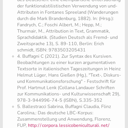
der funktionalstilistischen Verwendung von und-
Attributen in Fontanes Spreeland (Wanderungen
durch die Mark Brandenburg, 1882). In: (Hrsg.):
Fandrych, C.; Foschi Albert, M.; Hepp, M.;
Thurmair, M., Attribution in Text, Grammatik,
Sprachdidaktik. (Studien Deutsch als Fremd- und
Zweitsprache 13), S. 89-110, Berlin: Erich
schmidt, ISBN: 9783503205431
4. Buffagni C (2021). Zur Syntax des Kursiven.
Beobachtungen zu einer kurzen argumentativen
Textsorte in italienischen Tageszeitungen in Heinz
Helmut Lüger, Hans Gießen (Hg.), "Text-, Diskurs-
und Kommunikationsforschung" - Festschrift für
Prof. Hartmut Lenk (Collana Landauer Schriften
zur Kommunikations- und Kulturwissenschaft 29),
978-3-944996-74-5 (ISBN), S.335-352
5. Ballestracci Sabrina, Buffagni Claudia, Flinz
Carolina,: Das deutsche LBC-Korpus:
Zusammenstellung und Anwendung, Florenz,
FUP,
http:/
/
corpora.
lessicobeniculturali.
net/