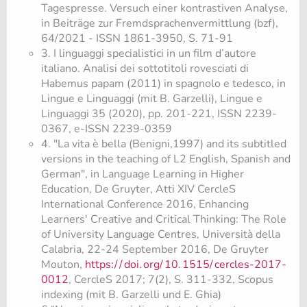
Tagespresse. Versuch einer kontrastiven Analyse,
in Beiträge zur Fremdsprachenvermittlung (bzf),
64/2021 - ISSN 1861-3950, S. 71-91
3. I linguaggi specialistici in un film d’autore
italiano. Analisi dei sottotitoli rovesciati di
Habemus papam (2011) in spagnolo e tedesco, in
Lingue e Linguaggi (mit B. Garzelli), Lingue e
Linguaggi 35 (2020), pp. 201-221, ISSN 2239-
0367, e-ISSN 2239-0359
4. "La vita è bella (Benigni,1997) and its subtitled
versions in the teaching of L2 English, Spanish and
German", in Language Learning in Higher
Education, De Gruyter, Atti XIV CercleS
International Conference 2016, Enhancing
Learners' Creative and Critical Thinking: The Role
of University Language Centres, Università della
Calabria, 22-24 September 2016, De Gruyter
Mouton,
https:/
/
doi.
org/
10.
1515/
cercles-2017-
0012
, CercleS 2017; 7(2), S. 311-332, Scopus
indexing (mit B. Garzelli und E. Ghia)