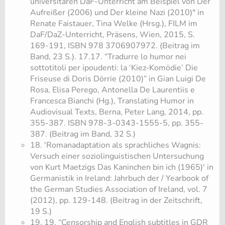
universitären DaF-Unterricht am Beispiel von Der
Aufreißer (2006) und Der kleine Nazi (2010)" in
Renate Faistauer, Tina Welke (Hrsg.), FILM im
DaF/DaZ-Unterricht, Präsens, Wien, 2015, S.
169-191, ISBN 978 3706907972. (Beitrag im
Band, 23 S.). 17.17. “Tradurre lo humor nei
sottotitoli per ipoudenti: la ‘Kiez-Komödie’ Die
Friseuse di Doris Dörrie (2010)” in Gian Luigi De
Rosa, Elisa Perego, Antonella De Laurentiis e
Francesca Bianchi (Hg.), Translating Humor in
Audiovisual Texts, Berna, Peter Lang, 2014, pp.
355-387. ISBN 978-3-0343-1555-5, pp. 355-
387. (Beitrag im Band, 32 S.)
18. 'Romanadaptation als sprachliches Wagnis:
Versuch einer soziolinguistischen Untersuchung
von Kurt Maetzigs Das Kaninchen bin ich (1965)' in
Germanistik in Ireland: Jahrbuch der / Yearbook of
the German Studies Association of Ireland, vol. 7
(2012), pp. 129-148. (Beitrag in der Zeitschrift,
19 S.)
19. 19. “Censorship and English subtitles in GDR