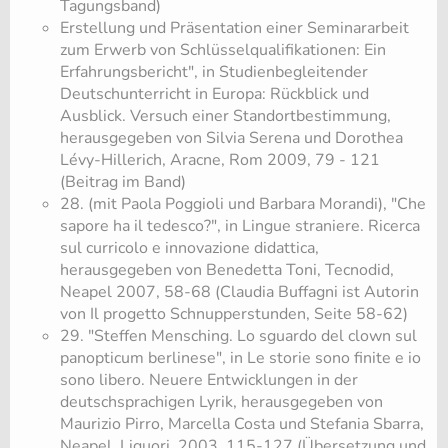
Tagungsband)
Erstellung und Präsentation einer Seminararbeit
zum Erwerb von Schlüsselqualifikationen: Ein
Erfahrungsbericht", in Studienbegleitender
Deutschunterricht in Europa: Rückblick und
Ausblick. Versuch einer Standortbestimmung,
herausgegeben von Silvia Serena und Dorothea
Lévy-Hillerich, Aracne, Rom 2009, 79 - 121
(Beitrag im Band)
28. (mit Paola Poggioli und Barbara Morandi), "Che
sapore ha il tedesco?", in Lingue straniere. Ricerca
sul curricolo e innovazione didattica,
herausgegeben von Benedetta Toni, Tecnodid,
Neapel 2007, 58-68 (Claudia Buffagni ist Autorin
von Il progetto Schnupperstunden, Seite 58-62)
29. "Steffen Mensching. Lo sguardo del clown sul
panopticum berlinese", in Le storie sono finite e io
sono libero. Neuere Entwicklungen in der
deutschsprachigen Lyrik, herausgegeben von
Maurizio Pirro, Marcella Costa und Stefania Sbarra,
Neapel, Liguori, 2003, 115-127 (Übersetzung und