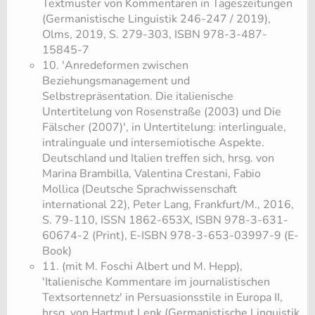
Textmuster von Kommentaren in Tageszeitungen
(Germanistische Linguistik 246-247 / 2019),
Olms, 2019, S. 279-303, ISBN 978-3-487-
15845-7
10. 'Anredeformen zwischen
Beziehungsmanagement und
Selbstrepräsentation. Die italienische
Untertitelung von Rosenstraße (2003) und Die
Fälscher (2007)', in Untertitelung: interlinguale,
intralinguale und intersemiotische Aspekte.
Deutschland und Italien treffen sich, hrsg. von
Marina Brambilla, Valentina Crestani, Fabio
Mollica (Deutsche Sprachwissenschaft
international 22), Peter Lang, Frankfurt/M., 2016,
S. 79-110, ISSN 1862-653X, ISBN 978-3-631-
60674-2 (Print), E-ISBN 978-3-653-03997-9 (E-
Book)
11. (mit M. Foschi Albert und M. Hepp),
'Italienische Kommentare im journalistischen
Textsortennetz' in Persuasionsstile in Europa II,
hrsg. von Hartmut Lenk (Germanistische Linguistik