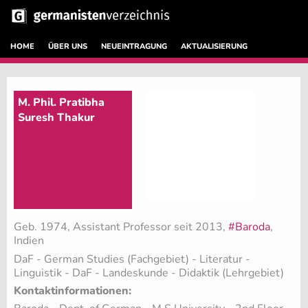
HOME
ÜBER UNS
NEUEINTRAGUNG
AKTUALISIERUNG
M. Phil. Pratibha
Suresh Thakur
Geb. 1974, Assistant Professor seit 2013,
#Baroda
,
Indien
DaF - German Studies (Fachgebiet)
- Literatur -
Linguistik - DaF - Landeskunde - Didaktik (Lehrgebiet)
Kontaktinformationen: