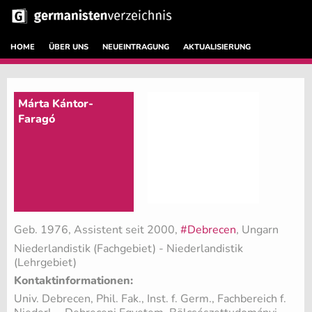
HOME
ÜBER UNS
NEUEINTRAGUNG
AKTUALISIERUNG
Márta Kántor-
Faragó
Geb. 1976, Assistent seit 2000,
#Debrecen
, Ungarn
Niederlandistik (Fachgebiet)
- Niederlandistik
(Lehrgebiet)
Kontaktinformationen:
Univ. Debrecen, Phil. Fak., Inst. f. Germ., Fachbereich f.