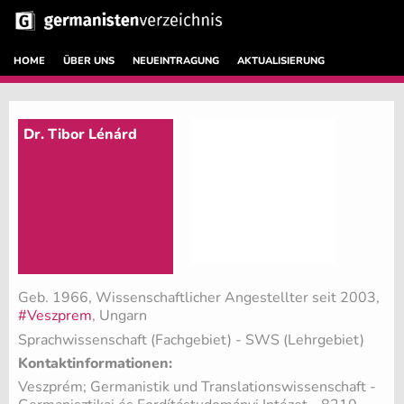
HOME
ÜBER UNS
NEUEINTRAGUNG
AKTUALISIERUNG
Dr. Tibor Lénárd
Geb. 1966, Wissenschaftlicher Angestellter seit 2003,
#Veszprem
, Ungarn
Sprachwissenschaft (Fachgebiet)
- SWS (Lehrgebiet)
Kontaktinformationen:
Veszprém; Germanistik und Translationswissenschaft -