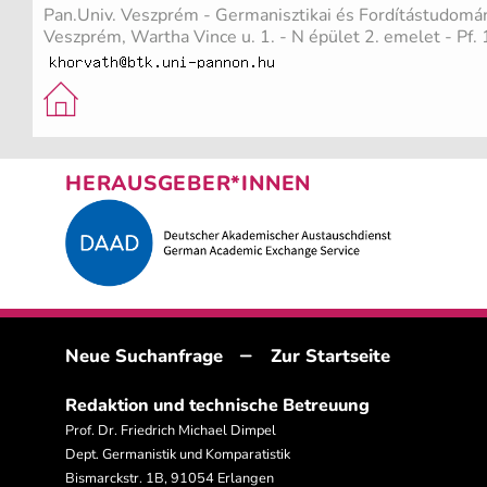
Pan.Univ. Veszprém - Germanisztikai és Fordítástudomán
Veszprém, Wartha Vince u. 1. - N épület 2. emelet - Pf.
HERAUSGEBER*INNEN
–
Neue Suchanfrage
Zur Startseite
Redaktion und technische Betreuung
Prof. Dr. Friedrich Michael Dimpel
Dept. Germanistik und Komparatistik
Bismarckstr. 1B, 91054 Erlangen