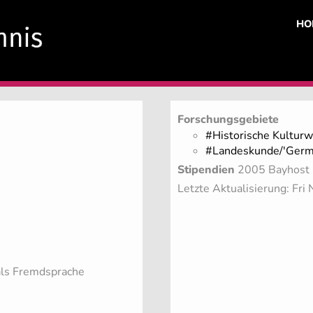
HO
Forschungsgebiete
#Historische Kulturw
#Landeskunde/'Germ
Stipendien
2005 Bayhost 
Letzte Aktualisierung: Fr
als Fremdsprache