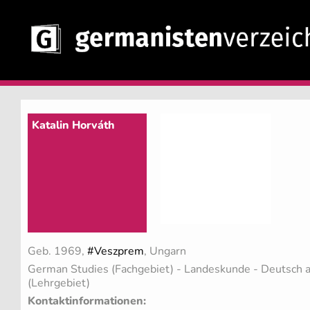
Katalin Horváth
Geb. 1969,
#Veszprem
, Ungarn
German Studies (Fachgebiet)
- Landeskunde - Deutsch 
(Lehrgebiet)
Kontaktinformationen: