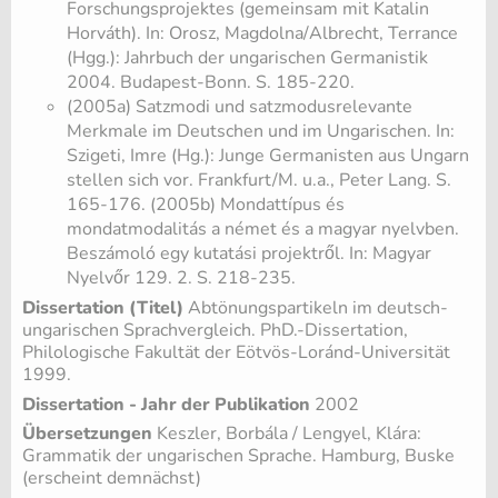
Forschungsprojektes (gemeinsam mit Katalin
Horváth). In: Orosz, Magdolna/Albrecht, Terrance
(Hgg.): Jahrbuch der ungarischen Germanistik
2004. Budapest-Bonn. S. 185-220.
(2005a) Satzmodi und satzmodusrelevante
Merkmale im Deutschen und im Ungarischen. In:
Szigeti, Imre (Hg.): Junge Germanisten aus Ungarn
stellen sich vor. Frankfurt/M. u.a., Peter Lang. S.
165-176. (2005b) Mondattípus és
mondatmodalitás a német és a magyar nyelvben.
Beszámoló egy kutatási projektről. In: Magyar
Nyelvőr 129. 2. S. 218-235.
Dissertation (Titel)
Abtönungspartikeln im deutsch-
ungarischen Sprachvergleich. PhD.-Dissertation,
Philologische Fakultät der Eötvös-Loránd-Universität
1999.
Dissertation - Jahr der Publikation
2002
Übersetzungen
Keszler, Borbála / Lengyel, Klára:
Grammatik der ungarischen Sprache. Hamburg, Buske
(erscheint demnächst)