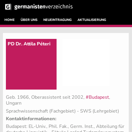
HOME
ÜBER UNS
NEUEINTRAGUNG
AKTUALISIERUNG
PD Dr. Attila Péteri
Geb. 1966, Oberassistent seit 2002,
#Budapest
,
Ungarn
Sprachwissenschaft (Fachgebiet)
- SWS (Lehrgebiet)
Kontaktinformationen:
Budapest: EL-Univ., Phil. Fak., Germ. Inst., Abteilung für