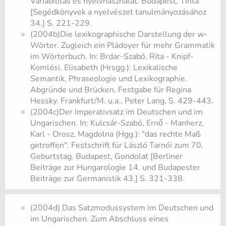
Variabilitás és nyelvhasználat. Budapest, Tinta
[Segédkönyvek a nyelvészet tanulmányozásához
34.] S. 221-229.
(2004b)Die lexikographische Darstellung der w-
Wörter. Zugleich ein Plädoyer für mehr Grammatik
im Wörterbuch. In: Brdar-Szabó, Rita - Knipf-
Komlósi, Elisabeth (Hrsgg.): Lexikalische
Semantik, Phraseologie und Lexikographie.
Abgründe und Brücken. Festgabe für Regina
Hessky. Frankfurt/M. u.a., Peter Lang, S. 429-443.
(2004c)Der Imperativsatz im Deutschen und im
Ungarischen. In: Kulcsár-Szabó, Ernő - Manherz,
Karl - Orosz, Magdolna (Hgg.): "das rechte Maß
getroffen". Festschrift für László Tarnói zum 70.
Geburtstag. Budapest, Gondolat [Berliner
Beiträge zur Hungarologie 14. und Budapester
Beiträge zur Germanistik 43.] S. 321-338.
(2004d) Das Satzmodussystem im Deutschen und
im Ungarischen. Zum Abschluss eines