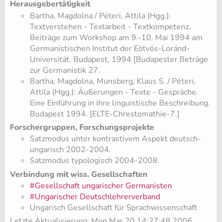
Herausgebertätigkeit
Bartha, Magdolna / Péteri, Attila (Hgg.):
Textverstehen - Textarbeit - Textkompetenz.
Beiträge zum Workshop am 9.-10. Mai 1994 am
Germanistischen Institut der Eötvös-Loránd-
Universität. Budapest, 1994 [Budapester Beträge
zur Germanistik 27.
Bartha, Magdolna, Munsberg, Klaus S. / Péteri,
Attila (Hgg.): Äußerungen - Texte - Gespräche.
Eine Einführung in ihre linguistische Beschreibung.
Budapest 1994. [ELTE-Chrestomathie-7.]
Forschergruppen, Forschungsprojekte
Satzmodus unter kontrastivem Aspekt deutsch-
ungarisch 2002-2004.
Satzmodus typologisch 2004-2008.
Verbindung mit wiss. Gesellschaften
#Gesellschaft ungarischer Germanisten
#Ungarischer Deutschlehrerverband
Ungarisch Gesellschaft für Sprachwissenschaft
Letzte Aktualisierung: Mon Mar 20 14:27:48 2006