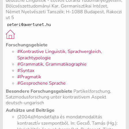
deutsche Linguistik - Eötvös Loránd Tudományegyetem,
Bölcsészettudományi Kar, Germanisztikai Intézet,
Német Nyelvészeti Tanszék; H-1088 Budapest, Rakoczi
ut 5
Forschungsgebiete
#Kontrastive Linguistik, Sprachvergleich,
Sprachtypologie
#Grammatik, Grammatikographie
#Syntax
#Pragmatik
#Gesprochene Sprache
Besondere Forschungsgebiete
Partikelforschung,
Satzmodusforschung unter kontrastivem Aspekt
deutsch-ungarisch
Aufsätze und Beiträge
(2004a)Mondatfajta és mondatmodalitás
kontrasztív szempontból. In: Gecső, Tamás (Hg.):