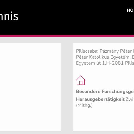
HO
Piliscsaba: Pázmány Péter 
Péter Katolikus Egyetem, B
Egyetem út 1,H-2081 Pili
Besondere Forschungsge
Herausgebertätigkeit
Zwi
(Mithg.)