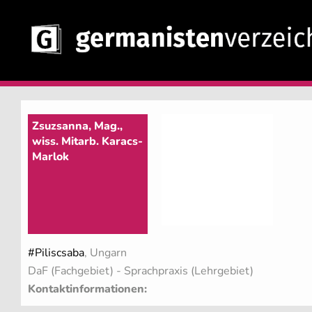
Zsuzsanna, Mag.,
wiss. Mitarb. Karacs-
Marlok
#Piliscsaba
, Ungarn
DaF (Fachgebiet)
- Sprachpraxis (Lehrgebiet)
Kontaktinformationen: