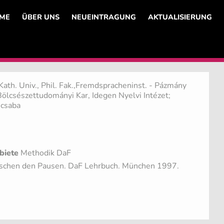
ME
ÜBER UNS
NEUEINTRAGUNG
AKTUALISIERUNG
Kath. Univ., Phil. Fak.,Fremdspracheninst. - Pázmány
ölcsészettudományi Kar, Idegen Nyelvi Intézet;
scsaba
biete
Methodik DaF
schen den Pausen. DaF Lehrbuch. München 1997.