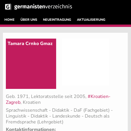
HOME
ÜBER UNS
NEUEINTRAGUNG
AKTUALISIERUNG
Tamara Crnko Gmaz
Geb. 1971, Lektoratsstelle seit 2005,
#Kroatien-
Zagreb
, Kroatien
Sprachwissenschaft - Didaktik - DaF (Fachgebiet)
-
Linguistik - Didaktik - Landeskunde - Deutsch als
Fremdsprache (Lehrgebiet)
Kontaktinformationen: