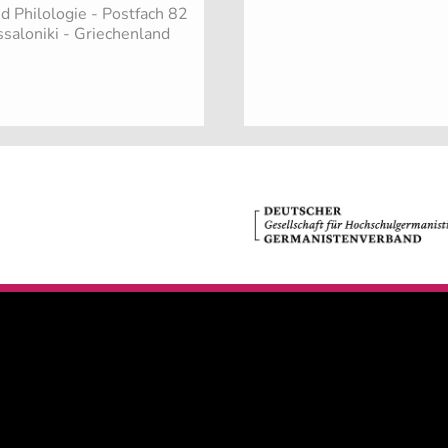
 Philologie - Postfach 82
saloniki - Griechenland