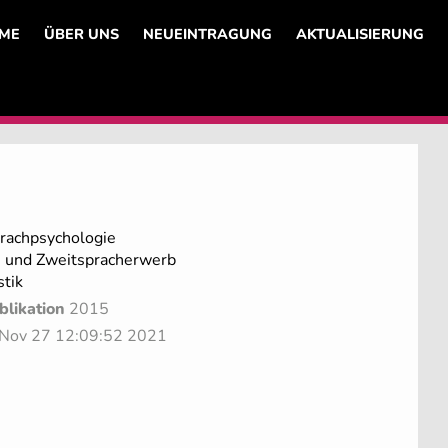
ME
ÜBER UNS
NEUEINTRAGUNG
AKTUALISIERUNG
prachpsychologie
- und Zweitspracherwerb
tik
blikation
2015
t Nov 27 12:09:52 2021