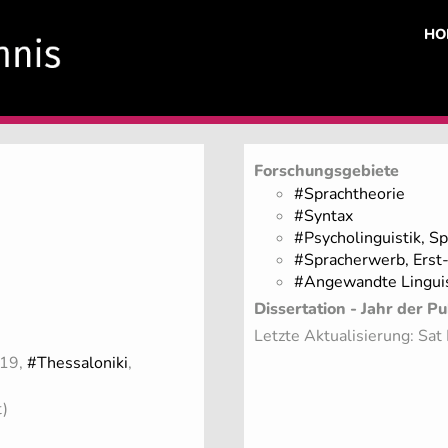
HO
Forschungsgebiete
#Sprachtheorie
#Syntax
#Psycholinguistik, S
#Spracherwerb, Erst
#Angewandte Linguis
Dissertation - Jahr der Pu
Letzte Aktualisierung: Sa
019,
#Thessaloniki
,
t)