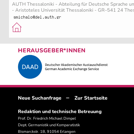
AUTH Thessaloniki - Abteilung für Deutsche Sprache und
- Aristoteles Universität Thessaloniki - GR–541 24 Thes
HERAUSGEBER*INNEN
–
Neue Suchanfrage
Zur Startseite
Redaktion und technische Betreuung
Prof. Dr. Friedrich Michael Dimpel
Dept. Germanistik und Komparatistik
Bismarckstr. 1B, 91054 Erlangen