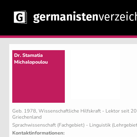
Dr. Stamatia
Michalopoulou
Geb. 1978, Wissenschaftliche Hilfskraft - Lektor seit 2
Griechenland
Sprachwissenschaft (Fachgebiet)
- Linguistik (Lehrgebie
Kontaktinformationen: