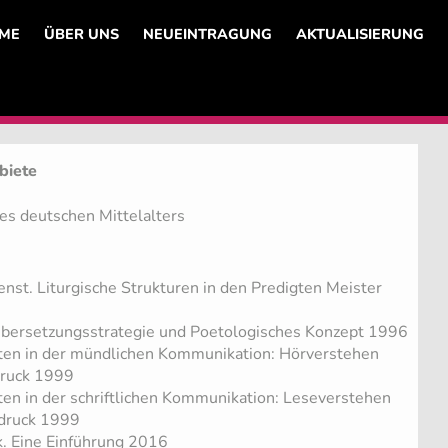
ME
ÜBER UNS
NEUEINTRAGUNG
AKTUALISIERUNG
biete
des deutschen Mittelalters
enst. Liturgische Strukturen in den Predigten Meister
bersetzungsstrategie und Poetologisches Konzept 1996
iten in der mündlichen Kommunikation: Hörverstehen
druck 1999
iten in der schriftlichen Kommunikation: Leseverstehen
sdruck 1999
k. Eine Einführung 2016