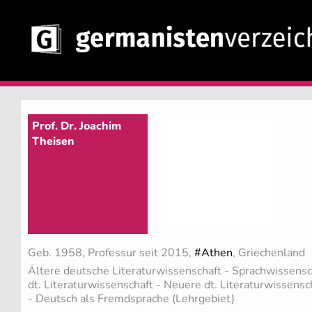
Prof. Dr. Joachim
Theisen
Geb. 1958, Professur seit 2015,
#Athen
, Griechenland
Ältere deutsche Literaturwissenschaft - Sprachwissensc
dt. Literaturwissenschaft - Neuere dt. Literaturwissensch
- Deutsch als Fremdsprache (Lehrgebiet)