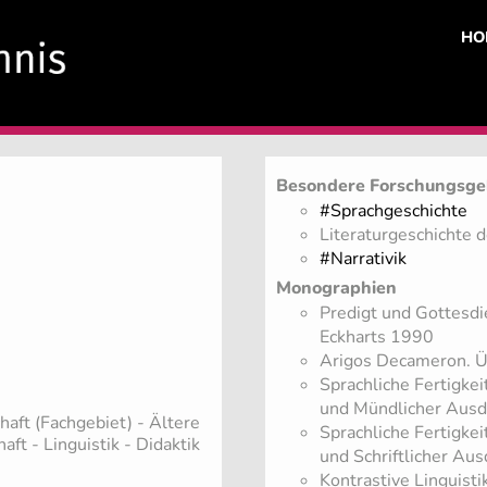
HO
Besondere Forschungsge
#Sprachgeschichte
Literaturgeschichte 
#Narrativik
Monographien
Predigt und Gottesdi
Eckharts 1990
Arigos Decameron. Ü
Sprachliche Fertigke
und Mündlicher Aus
haft (Fachgebiet)
- Ältere
Sprachliche Fertigke
aft - Linguistik - Didaktik
und Schriftlicher Au
Kontrastive Linguisti