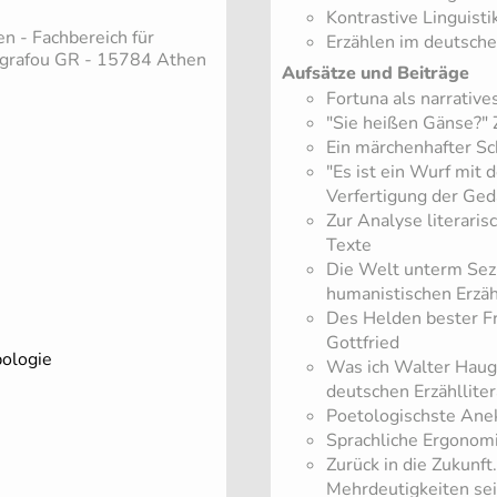
Kontrastive Linguisti
n - Fachbereich für
Erzählen im deutsche
Zografou GR - 15784 Athen
Aufsätze und Beiträge
Fortuna als narrativ
"Sie heißen Gänse?"
Ein märchenhafter Sc
"Es ist ein Wurf mit 
Verfertigung der Ge
Zur Analyse literari
Texte
Die Welt unterm Sezi
humanistischen Erzäh
Des Helden bester F
Gottfried
pologie
Was ich Walter Haug 
deutschen Erzähllite
Poetologischste Anek
Sprachliche Ergonom
Zurück in die Zukunft
Mehrdeutigkeiten se