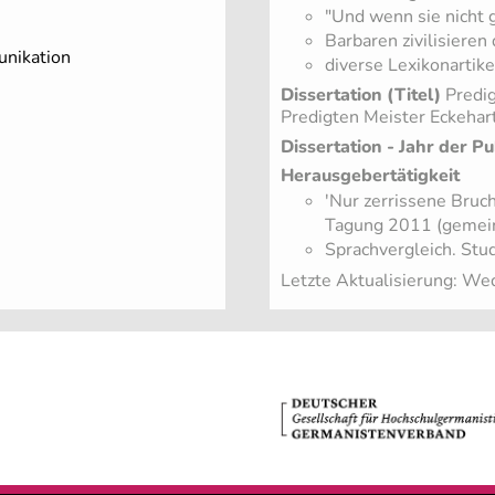
"Und wenn sie nicht g
Barbaren zivilisieren
unikation
diverse Lexikonartike
Dissertation (Titel)
Predig
Predigten Meister Eckehar
Dissertation - Jahr der Pu
Herausgebertätigkeit
'Nur zerrissene Bruc
Tagung 2011 (gemein
Sprachvergleich. Stu
Letzte Aktualisierung: W