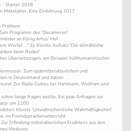
k - Starter 2016
n Mittelalter. Eine Einführung 2017
es Problem
 Zum Programm des 'Decameron'
hneider an König Artus' Hof
dem Würfel ..." Zu Kleists Aufsatz 'Die allmähliche
danken beim Reden'
scher Übersetzungen, am Beispiel frühhumanistischer
ermesser. Zum spätmittelalterlichen und
len in Deutschland und Italien
reund. Zur Rolle Gottes bei Hartmann, Wolfram und
schon lange fragen wollte. Ein paar Anfragen zur
ratur um 1200
doten. Kleists 'Unwahrscheinliche Wahrhaftigkeiten'
ie, im Fremdsprachenunterricht
. Zur Erfindung mittelalterlichen Erzählens aus den
ines Mediums